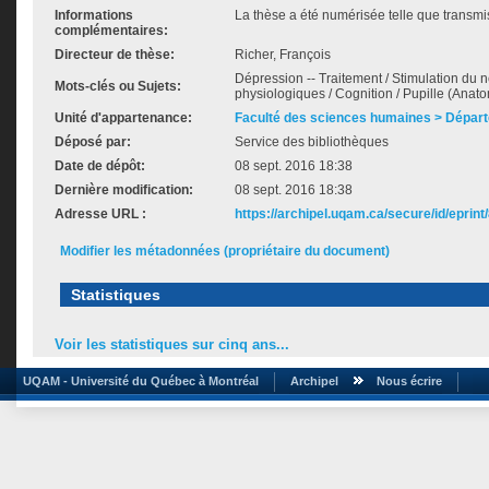
Informations
La thèse a été numérisée telle que transmis
complémentaires:
Directeur de thèse:
Richer, François
Dépression -- Traitement / Stimulation du ne
Mots-clés ou Sujets:
physiologiques / Cognition / Pupille (Anat
Unité d'appartenance:
Faculté des sciences humaines > Dépar
Déposé par:
Service des bibliothèques
Date de dépôt:
08 sept. 2016 18:38
Dernière modification:
08 sept. 2016 18:38
Adresse URL :
https://archipel.uqam.ca/secure/id/eprint
Modifier les métadonnées (propriétaire du document)
Statistiques
Voir les statistiques sur cinq ans...
UQAM - Université du Québec à Montréal
Archipel
Nous écrire