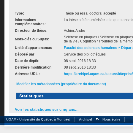
Type:
Thèse ou essai doctoral accepté
Informations
La thèse a été numérisée telle que transmis
complémentaires:
Directeur de thèse:
Achim, André
Sclérose en plaques / Sclérose en plaques --
Mots-clés ou Sujets:
de la vie / Cognition / Troubles de la mémo
Unité d'appartenance:
Faculté des sciences humaines > Dépar
Déposé par:
Service des bibliothèques
Date de dépôt:
08 sept. 2016 18:33
Dernière modification:
08 sept. 2016 18:33
Adresse URL :
https://archipel.uqam.ca/secure/id/eprint
Modifier les métadonnées (propriétaire du document)
Statistiques
Voir les statistiques sur cinq ans...
UQAM - Université du Québec à Montréal
Archipel
Nous écrire