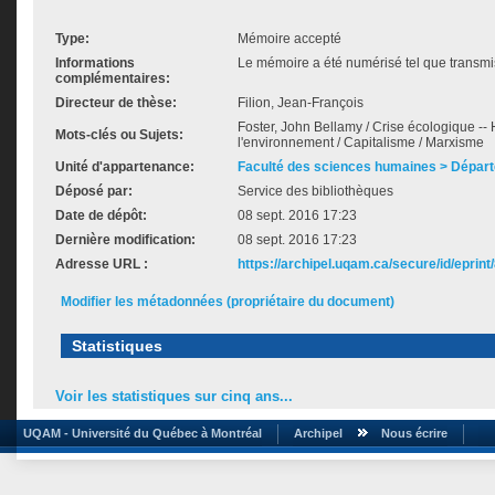
Type:
Mémoire accepté
Informations
Le mémoire a été numérisé tel que transmis
complémentaires:
Directeur de thèse:
Filion, Jean-François
Foster, John Bellamy / Crise écologique -- 
Mots-clés ou Sujets:
l'environnement / Capitalisme / Marxisme
Unité d'appartenance:
Faculté des sciences humaines > Départ
Déposé par:
Service des bibliothèques
Date de dépôt:
08 sept. 2016 17:23
Dernière modification:
08 sept. 2016 17:23
Adresse URL :
https://archipel.uqam.ca/secure/id/eprint
Modifier les métadonnées (propriétaire du document)
Statistiques
Voir les statistiques sur cinq ans...
UQAM - Université du Québec à Montréal
Archipel
Nous écrire