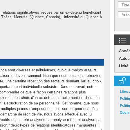
 relations significatives vécues par un ex-détenu bénéficiant
le » Thèse. Montréal (Québec, Canada), Université du Québec à
Anné
Auteu
Unité
ance sont diverses et nébuleuses, quoique maints auteurs
aliser le devenir criminel. Bien que nous puissions retrouver,
ière, une certaine répétition des facteurs donnant lieu au choix
portante part individuelle subsiste. Dans ce travail, notre
Libre
x comprendre de quelle façon certaines relations plus
ulement les choix d'un ex-détenu actuellement en libération
Polit
nt la structuration de sa personnalité. Cet homme, que nous
Polit
ultiples peines d'emprisonnement, surtout pour des délits
Open p
e démarche de récit de vie, nous avons effectué avec lui
ectifs qui ont été analysés par analyse-retour et analyse par
sortir deux types de relations identificatoires marquantes :