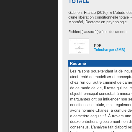
TOTALE
Gabrion, France
(2016). « L'étude des
d'une libération conditionnelle tota
Montréal, Doctorat en psychologie.
Fichier(s) associé(s) à ce document :
PDF
Télécharger (2MB)
Résumé
Les raisons sous-tendant la délinqu
aient tenté de modéliser et conceptu
chez l'un ou l'autre criminel de carr
de ce mode de vie, il reste qu'une im
objectif principal consistait à mieu
marquantes ont pu influencer non se
conditionnelle totale, mais égaleme
avons nommé Charles, a cumulé de m
à caractère acquisitif. À travers un
douze entretiens globalement non dir
consensus. L'analyse fait d'abord res