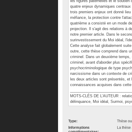
les figures paternelles et le soutie
quatre enjeux dynamiques centraux is
trois premiers enjeux ont donné lieu à
méfiance, la protection contre l'atta
quatrième a consisté en un mode de re
projection. Il s'agit des relations
notre premier article. Dans le secon
surinvestissement du Moi idéal, l'iden
Cette analyse fait globalement suite
outre, cette thèse comprend dans un
criminel. Dans un deuxième temps, n
criminel, avant d'aborder plus spéci
psychocriminologique de type psych
narcissisme dans un contexte de crim
les deux articles sont présentés, et
connaissances acquises dans cette
______________________________
MOTS-CLÉS DE L’AUTEUR : relations d
délinquance, Moi idéal, Surmoi, ps
Type:
Thèse ou
Informations
La thèse 
complémentaires: