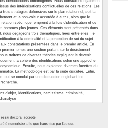
n des identifications criminogènes. Nous constatons également
sus des intériorisations conflictuelles de ces relations. Les
 trois stratégies défensives sur le plan relationnel, soit la
chement et la non-valeur accordée à autrui, alors que le
lation spécifique, empreint à la fois d'identification et de
 à des hommes plus jeunes. Ces éléments sont présentés dans
d, nous dégageons trois thématiques, liées entre elles : le
tification à la criminalité et la perception de soi du sujet.
 aux constatations présentées dans le premier article. En
 premier temps une section portant sur le désistement
ous traitons de diverses théories expliquant le devenir
fiquement la sphère des identifications selon une approche
odynamique. Ensuite, nous explorons diverses facettes du
inalité. La méthodologie est par la suite discutée. Enfin,
 le tout se conclut par une discussion englobant les
 recherche.
________________________________________________
'objet, identifications, narcissisme, criminalité,
ychanalyse
 essai doctoral accepté
a été numérisée telle que transmise par l'auteur.