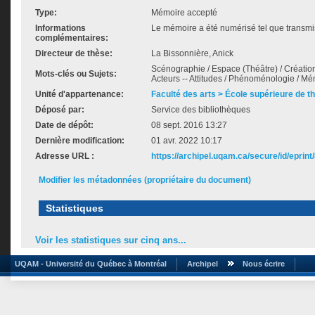
Type:
Mémoire accepté
Informations
Le mémoire a été numérisé tel que transmis
complémentaires:
Directeur de thèse:
La Bissonnière, Anick
Scénographie / Espace (Théâtre) / Création 
Mots-clés ou Sujets:
Acteurs -- Attitudes / Phénoménologie / Mé
Unité d'appartenance:
Faculté des arts > École supérieure de t
Déposé par:
Service des bibliothèques
Date de dépôt:
08 sept. 2016 13:27
Dernière modification:
01 avr. 2022 10:17
Adresse URL :
https://archipel.uqam.ca/secure/id/eprint
Modifier les métadonnées (propriétaire du document)
Statistiques
Voir les statistiques sur cinq ans...
UQAM - Université du Québec à Montréal
Archipel
Nous écrire