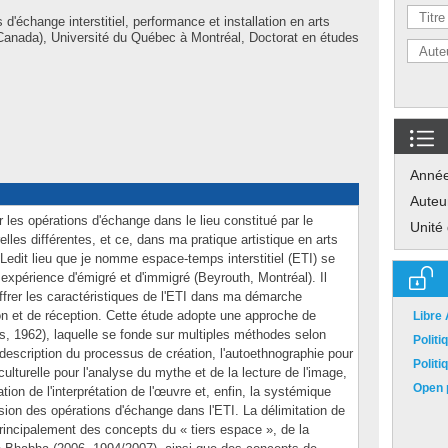
d'échange interstitiel, performance et installation en arts
Canada), Université du Québec à Montréal, Doctorat en études
Anné
Auteu
r les opérations d'échange dans le lieu constitué par le
Unité
lles différentes, et ce, dans ma pratique artistique en arts
. Ledit lieu que je nomme espace-temps interstitiel (ETI) se
 expérience d'émigré et d'immigré (Beyrouth, Montréal). Il
ffrer les caractéristiques de l'ETI dans ma démarche
ion et de réception. Cette étude adopte une approche de
Libre
ss, 1962), laquelle se fonde sur multiples méthodes selon
Polit
la description du processus de création, l'autoethnographie pour
Polit
culturelle pour l'analyse du mythe et de la lecture de l'image,
Open p
tion de l'interprétation de l'œuvre et, enfin, la systémique
sion des opérations d'échange dans l'ETI. La délimitation de
 principalement des concepts du « tiers espace », de la