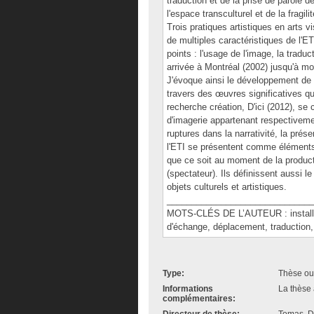
traduction et de la prise de parole
l'espace transculturel et de la fragi
Trois pratiques artistiques en arts 
de multiples caractéristiques de l'ET
points : l'usage de l'image, la trad
arrivée à Montréal (2002) jusqu'à mo
J'évoque ainsi le développement de l
travers des œuvres significatives qu
recherche création, D'ici (2012), s
d'imagerie appartenant respectivemen
ruptures dans la narrativité, la prés
l'ETI se présentent comme éléments 
que ce soit au moment de la product
(spectateur). Ils définissent aussi 
objets culturels et artistiques.
______________________________
MOTS-CLÉS DE L’AUTEUR : installati
d'échange, déplacement, traduction,
Type:
Thèse ou
Informations
La thèse 
complémentaires: