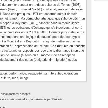
 de Bhabha (2006, 1994/2007), ainsi que des concepts de
lité du premier contact entre deux cultures de Tomas (1996).
visuels (Raad, Tomas et Sadek) sont analysées afin de saisir
I. Dans ces pratiques, l'ETI est construit autour de trois
uction et la mort. Ma démarche artistique, que j'aborde dès mon
n départ à Beyrouth (2012), s'inscrit dans la même lignée.
'ETI et les opérations d'échange qui s'y inscrivent, et ce, à
e j'ai produites entre 2003 et 2013. L'œuvre principale de ma
e constitue dans une logique de coudoiement de deux types
t à Montréal et à Beyrouth. Il s'agit de mettre au clair les
entation et l'appréhension de l'œuvre. Ces ruptures qui fondent
structurant les aspects des opérations d'échange interstitiel
ion de l'œuvre (auteur) ou au moment de sa réception
le déplacement des corps (émigration/immigration) et des
________________________________________________
on, performance, espace-temps interstitiel, opérations
 culture, mort, image.
 essai doctoral accepté
a été numérisée telle que transmise par l'auteur.