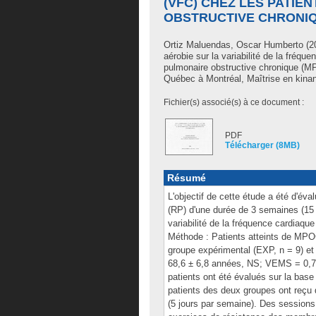
(VFC) CHEZ LES PATIE
OBSTRUCTIVE CHRONIQ
Ortiz Maluendas, Oscar Humberto
(20
aérobie sur la variabilité de la fréqu
pulmonaire obstructive chronique (M
Québec à Montréal, Maîtrise en kinan
Fichier(s) associé(s) à ce document :
PDF
Télécharger (8MB)
Résumé
L'objectif de cette étude a été d'év
(RP) d'une durée de 3 semaines (15 s
variabilité de la fréquence cardiaqu
Méthode : Patients atteints de MPOC
groupe expérimental (EXP, n = 9) et 
68,6 ± 6,8 années, NS; VEMS = 0,71
patients ont été évalués sur la base
patients des deux groupes ont reçu
(5 jours par semaine). Des session