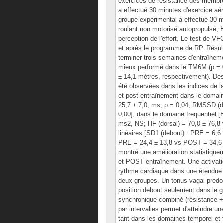
exercices de résistance des membre
a effectué 30 minutes d'exercice aér
groupe expérimental a effectué 30 m
roulant non motorisé autopropulsé, Hi
perception de l'effort. Le test de VF
et après le programme de RP. Résult
terminer trois semaines d'entraînem
mieux performé dans le TM6M (p = 
± 14,1 mètres, respectivement). Des 
été observées dans les indices de la
et post entraînement dans le domai
25,7 ± 7,0, ms, p = 0,04; RMSSD (d
0,00], dans le domaine fréquentiel 
ms2, NS; HF (dorsal) = 70,0 ± 76,8
linéaires [SD1 (debout) : PRE = 6,6
PRE = 24,4 ± 13,8 vs POST = 34,6 ± 
montré une amélioration statistiquem
et POST entraînement. Une activati
rythme cardiaque dans une étendue 
deux groupes. Un tonus vagal prédom
position debout seulement dans le 
synchronique combiné (résistance + 
par intervalles permet d'atteindre u
tant dans les domaines temporel et f