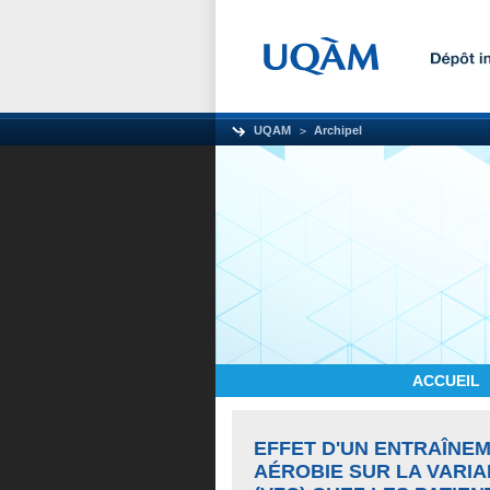
UQAM
Archipel
ACCUEIL
EFFET D'UN ENTRAÎNE
AÉROBIE SUR LA VARIA