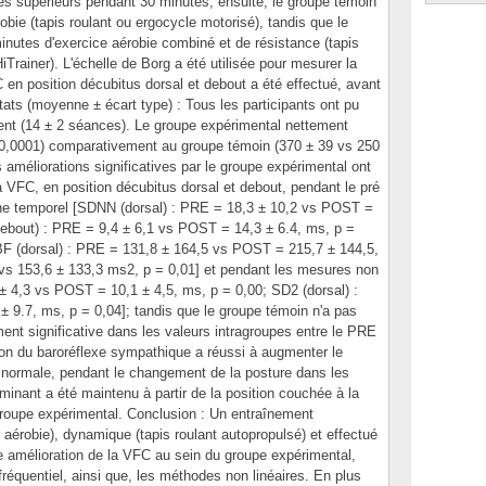
s supérieurs pendant 30 minutes; ensuite, le groupe témoin
obie (tapis roulant ou ergocycle motorisé), tandis que le
inutes d'exercice aérobie combiné et de résistance (tapis
Trainer). L'échelle de Borg a été utilisée pour mesurer la
C en position décubitus dorsal et debout a été effectué, avant
ats (moyenne ± écart type) : Tous les participants ont pu
ent (14 ± 2 séances). Le groupe expérimental nettement
0,0001) comparativement au groupe témoin (370 ± 39 vs 250
améliorations significatives par le groupe expérimental ont
 VFC, en position décubitus dorsal et debout, pendant le pré
ne temporel [SDNN (dorsal) : PRE = 18,3 ± 10,2 vs POST =
ebout) : PRE = 9,4 ± 6,1 vs POST = 14,3 ± 6.4, ms, p =
[BF (dorsal) : PRE = 131,8 ± 164,5 vs POST = 215,7 ± 144,5,
 vs 153,6 ± 133,3 ms2, p = 0,01] et pendant les mesures non
 ± 4,3 vs POST = 10,1 ± 4,5, ms, p = 0,00; SD2 (dorsal) :
9.7, ms, p = 0,04]; tandis que le groupe témoin n'a pas
ent significative dans les valeurs intragroupes entre le PRE
on du baroréflexe sympathique a réussi à augmenter le
normale, pendant le changement de la posture dans les
inant a été maintenu à partir de la position couchée à la
groupe expérimental. Conclusion : Un entraînement
aérobie), dynamique (tapis roulant autopropulsé) et effectué
ne amélioration de la VFC au sein du groupe expérimental,
réquentiel, ainsi que, les méthodes non linéaires. En plus