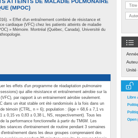
NTS ATTEINTS DE MALADIE PULMONAIRE
UE (MPOC)
16). « Effet d'un entraînement combiné de résistance et
ence cardiaque (VFC) chez les patients atteints de maladie
POC) » Mémoire. Montréal (Québec, Canada), Université du
thropologie.
Anné
Auteu
Unité
aluer les effets d'un programme de réadaptation pulmonaire
essions) qui allie résistance et entraînement aérobie sur la
e (VFC), par rapport à un entrainement aérobie seulement.
Libre
 dans un état stable ont été randomisés à la fois dans un
Polit
de témoin (CTRL, n = 6); population : (âge = 68,6 ± 7,1 vs
Polit
 ± 0,15 vs 0,83 ± 0,38 L, NS, respectivement). Tous les
Open p
 de la performance fonctionnelle à partir du TM6M. Les
 des séances d'entrainement de routine pendant 3 semaines
s d'entraînement dans les deux groupes comprenaient des