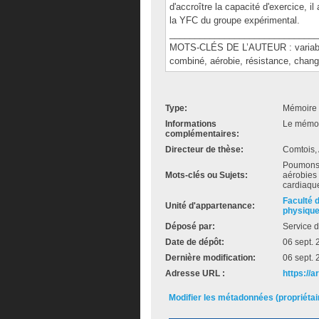
d'accroître la capacité d'exercice, il
la YFC du groupe expérimental.
______________________________
MOTS-CLÉS DE L’AUTEUR : variabili
combiné, aérobie, résistance, chan
Type:
Mémoire 
Informations
Le mémoir
complémentaires:
Directeur de thèse:
Comtois, 
Poumons -
Mots-clés ou Sujets:
aérobies 
cardiaqu
Faculté 
Unité d'appartenance:
physiqu
Déposé par:
Service d
Date de dépôt:
06 sept.
Dernière modification:
06 sept.
Adresse URL :
https://a
Modifier les métadonnées (propriéta