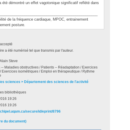
 a été démontré un effet vagotonique significatif reflété dans
________________________________________________
té de la fréquence cardiaque, MPOC, entrainement
gement posture.
accepté
e a été numérisé tel que transmis par l'auteur.
Alain Steve
- Maladies obstructives / Patients -- Réadaptation / Exercices
/ Exercices isométriques / Emploi en thérapeutique / Rythme
e
des sciences > Département des sciences de l'activité
e
es bibliothèques
 2016 19:26
 2016 19:26
rchipel.uqam.ca/secure/id/eprint/8796
ire du document)