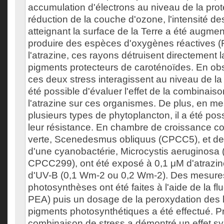
accumulation d'électrons au niveau de la prot
réduction de la couche d'ozone, l'intensité des
atteignant la surface de la Terre a été augme
produire des espèces d'oxygènes réactives
l'atrazine, ces rayons détruisent directement l
pigments protecteurs de caroténoïdes. En o
ces deux stress interagissent au niveau de la
été possible d'évaluer l'effet de la combinais
l'atrazine sur ces organismes. De plus, en mes
plusieurs types de phytoplancton, il a été po
leur résistance. En chambre de croissance co
verte, Scenedesmus obliquus (CPCC5), et d
d'une cyanobactérie, Microcystis aeruginos
CPCC299), ont été exposé à 0,1 μM d'atrazine
d'UV-B (0,1 Wm-2 ou 0,2 Wm-2). Des mesure
photosynthèses ont été faites à l'aide de la f
PEA) puis un dosage de la peroxydation des l
pigments photosynthétiques a été effectué. P
combinaison de stress a démontré un effet sy