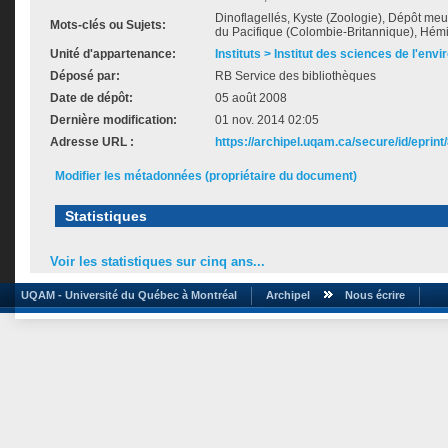
Dinoflagellés, Kyste (Zoologie), Dépôt meub
Mots-clés ou Sujets:
du Pacifique (Colombie-Britannique), Hém
Unité d'appartenance:
Instituts > Institut des sciences de l'env
Déposé par:
RB Service des bibliothèques
Date de dépôt:
05 août 2008
Dernière modification:
01 nov. 2014 02:05
Adresse URL :
https://archipel.uqam.ca/secure/id/eprint
Modifier les métadonnées (propriétaire du document)
Statistiques
Voir les statistiques sur cinq ans...
UQAM - Université du Québec à Montréal
Archipel
Nous écrire