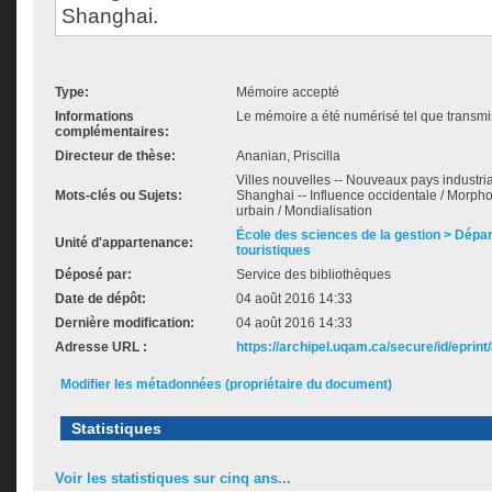
Shanghai.
Type:
Mémoire accepté
Informations
Le mémoire a été numérisé tel que transmis
complémentaires:
Directeur de thèse:
Ananian, Priscilla
Villes nouvelles -- Nouveaux pays industria
Mots-clés ou Sujets:
Shanghai -- Influence occidentale / Morph
urbain / Mondialisation
École des sciences de la gestion > Dépa
Unité d'appartenance:
touristiques
Déposé par:
Service des bibliothèques
Date de dépôt:
04 août 2016 14:33
Dernière modification:
04 août 2016 14:33
Adresse URL :
https://archipel.uqam.ca/secure/id/eprint
Modifier les métadonnées (propriétaire du document)
Statistiques
Voir les statistiques sur cinq ans...