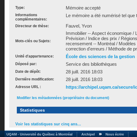
Mémoire accepté
Type:
Informations
Le mémoire a été numérisé tel que t
complémentaires:
Fauvel, Yvon
Directeur de thèse:
Immobilier -- Aspect économique / L
Prévision / Indice des prix / Région
Mots-clés ou Sujets:
recensement -- Montréal / Modèles
correction d'erreurs / Méthode de p
École des sciences de la gestion
Unité d'appartenance:
Service des bibliothèques
Déposé par:
28 juill. 2016 18:03
Date de dépôt:
28 juill. 2016 18:03
Dernière modification:
https://archipel.uqam.ca/secure/i
Adresse URL :
Modifier les métadonnées (propriétaire du document)
Statistiques
Voir les statistiques sur cinq ans...
UQAM - Université du Québec à Montréal
Archipel
Nous écrire