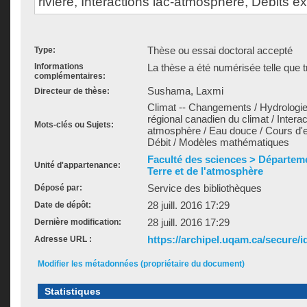
rivière, Interactions lac-atmosphère, Débits e
Thèse ou essai doctoral accepté
Type:
Informations
La thèse a été numérisée telle que t
complémentaires:
Sushama, Laxmi
Directeur de thèse:
Climat -- Changements / Hydrologie
régional canadien du climat / Interac
Mots-clés ou Sujets:
atmosphère / Eau douce / Cours d'e
Débit / Modèles mathématiques
Faculté des sciences > Départeme
Unité d'appartenance:
Terre et de l'atmosphère
Service des bibliothèques
Déposé par:
28 juill. 2016 17:29
Date de dépôt:
28 juill. 2016 17:29
Dernière modification:
https://archipel.uqam.ca/secure/i
Adresse URL :
Modifier les métadonnées (propriétaire du document)
Statistiques