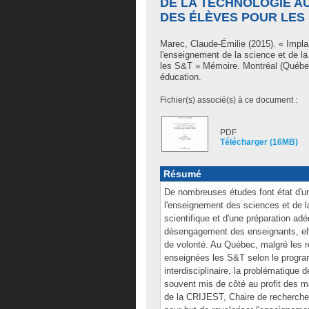
DE LA TECHNOLOGIE AU
DES ÉLÈVES POUR LES
Marec, Claude-Émilie
(2015). « Implan
l'enseignement de la science et de la 
les S&T » Mémoire. Montréal (Québec
éducation.
Fichier(s) associé(s) à ce document :
PDF
Télécharger (16MB)
Résumé
De nombreuses études font état d'
l'enseignement des sciences et de la
scientifique et d'une préparation ad
désengagement des enseignants, ell
de volonté. Au Québec, malgré les 
enseignées les S&T selon le program
interdisciplinaire, la problématique
souvent mis de côté au profit des m
de la CRIJEST, Chaire de recherche s