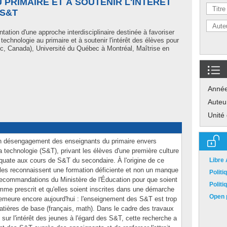
 PRIMAIRE ET À SOUTENIR L'INTÉRÊT
 S&T
tation d'une approche interdisciplinaire destinée à favoriser
technologie au primaire et à soutenir l'intérêt des élèves pour
, Canada), Université du Québec à Montréal, Maîtrise en
Anné
Auteu
Unité
un désengagement des enseignants du primaire envers
 technologie (S&T), privant les élèves d'une première culture
équate aux cours de S&T du secondaire. À l'origine de ce
Libre
es reconnaissent une formation déficiente et non un manque
Polit
recommandations du Ministère de l'Éducation pour que soient
Polit
me prescrit et qu'elles soient inscrites dans une démarche
Open p
 demeure encore aujourd'hui : l'enseignement des S&T est trop
atières de base (français, math). Dans le cadre des travaux
ur l'intérêt des jeunes à l'égard des S&T, cette recherche a