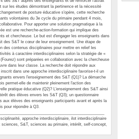
nt des S&T auprès des enseignants et de renforcer l'attrait
 sur les études démontrant la pertinence et la nécessité
 changement de posture éducative s'opère, cette recherche
nts volontaires du 3e cycle du primaire pendant 4 mois,
ollaborative. Pour apporter une solution pragmatique à la
sée est une recherche-action-formation qui implique des
ants et chercheuse. Le but est d'engager les enseignants dans
 fait des S&T le cœur de leur enseignement. Une étape de
n des contenus disciplinaires pour mettre en relief les
tivités à caractère interdisciplinaires selon la stratégie de «
té » (Fourez) sont préparées en collaboration avec la chercheuse
uvre dans leur classe. La recherche doit répondre aux
nscrit dans une approche interdisciplinaire favorise-t-il un
gnants envers l'enseignement des S&T (Q1)? La démarche
ois permet-elle de maintenir pleinement l'action des
elle pratique éducative (Q2)? L'enseignement des S&T ainsi
ntérêt des élèves envers les S&T (Q3); un questionnaire
 aux élèves des enseignants participants avant et après la
s pour répondre à Q3.
________________________________________________
inarité, approche interdisciplinaire, ilot interdisciplinaire
 sciences, S&T, sciences au primaire, intérêt, self-concept,