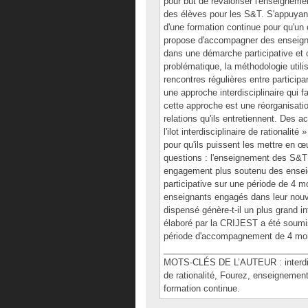
pour but de revaloriser l'enseigneme
des élèves pour les S&T. S'appuyant
d'une formation continue pour qu'un
propose d'accompagner des enseigna
dans une démarche participative et c
problématique, la méthodologie utili
rencontres régulières entre particip
une approche interdisciplinaire qui
cette approche est une réorganisatio
relations qu'ils entretiennent. Des ac
l'ilot interdisciplinaire de rationali
pour qu'ils puissent les mettre en œ
questions : l'enseignement des S&T i
engagement plus soutenu des ensei
participative sur une période de 4 m
enseignants engagés dans leur nouv
dispensé génère-t-il un plus grand i
élaboré par la CRIJEST a été soumis
période d'accompagnement de 4 moi
______________________________
MOTS-CLÉS DE L’AUTEUR : interdiscipl
de rationalité, Fourez, enseignement
formation continue.