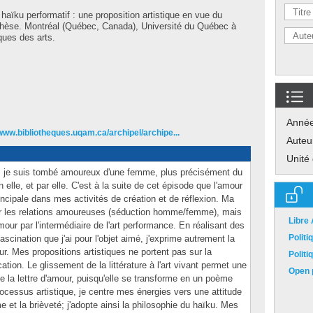
haïku performatif : une proposition artistique en vue du
Thèse. Montréal (Québec, Canada), Université du Québec à
ques des arts.
Anné
/www.bibliotheques.uqam.ca/archipel/archipe...
Auteu
Unité
, je suis tombé amoureux d'une femme, plus précisément du
lle, et par elle. C'est à la suite de cet épisode que l'amour
rincipale dans mes activités de création et de réflexion. Ma
ur les relations amoureuses (séduction homme/femme), mais
Libre
mour par l'intermédiaire de l'art performance. En réalisant des
Polit
scination que j'ai pour l'objet aimé, j'exprime autrement la
ur. Mes propositions artistiques ne portent pas sur la
Polit
ation. Le glissement de la littérature à l'art vivant permet une
Open p
e la lettre d'amour, puisqu'elle se transforme en un poème
cessus artistique, je centre mes énergies vers une attitude
e et la brièveté; j'adopte ainsi la philosophie du haïku. Mes