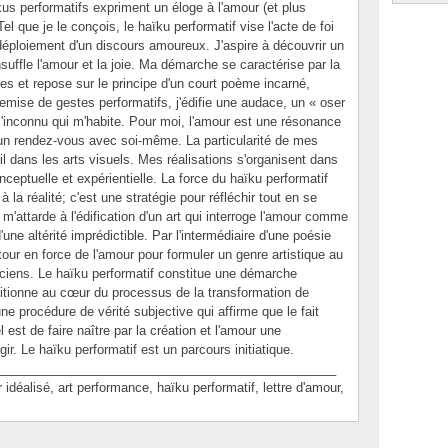
us performatifs expriment un éloge à l'amour (et plus
l que je le conçois, le haïku performatif vise l'acte de foi
 déploiement d'un discours amoureux. J'aspire à découvrir un
insuffle l'amour et la joie. Ma démarche se caractérise par la
es et repose sur le principe d'un court poème incarné,
remise de gestes performatifs, j'édifie une audace, un « oser
e l'inconnu qui m'habite. Pour moi, l'amour est une résonance
é d'un rendez-vous avec soi-même. La particularité de mes
il dans les arts visuels. Mes réalisations s'organisent dans
ceptuelle et expérientielle. La force du haïku performatif
 la réalité; c'est une stratégie pour réfléchir tout en se
 m'attarde à l'édification d'un art qui interroge l'amour comme
une altérité imprédictible. Par l'intermédiaire d'une poésie
tour en force de l'amour pour formuler un genre artistique au
riciens. Le haïku performatif constitue une démarche
itionne au cœur du processus de la transformation de
une procédure de vérité subjective qui affirme que le fait
 est de faire naître par la création et l'amour une
gir. Le haïku performatif est un parcours initiatique.
________________________________________________
lisé, art performance, haïku performatif, lettre d'amour,