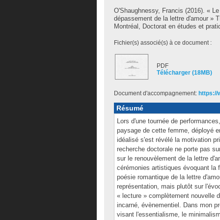
O'Shaughnessy, Francis
(2016). « Le 
dépassement de la lettre d'amour » 
Montréal, Doctorat en études et prati
Fichier(s) associé(s) à ce document :
PDF
Télécharger (18MB)
Document d'accompagnement:
https:/
Résumé
Lors d'une tournée de performances
paysage de cette femme, déployé en e
idéalisé s'est révélé la motivation p
recherche doctorale ne porte pas s
sur le renouvèlement de la lettre d'a
cérémonies artistiques évoquant la fa
poésie romantique de la lettre d'amo
représentation, mais plutôt sur l'évoc
« lecture » complètement nouvelle d
incarné, évènementiel. Dans mon pro
visant l'essentialisme, le minimalism