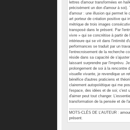
lettres d'amour transformées en haïk
précisément un don d'amour à soi). Te
d'amour : une illusion qui permet le
art porteur de création positive qui 
métrique de trois images consécutiv
transposé dans le présent. Par l'ent
vivre » qui se concrétise à partir d
intérieure qui se vit dans l'intimit
performances se traduit par un trava
l'entrecroisement de la recherche con
réside dans sa capacité de s'ajuster à
laissant surprendre par l'imprévu. Je
prolongement de soi à la rencontre d'
visuelle vivante, je revendique un re
bénéfice d'autres praticiens et théo
clairement autopoïétique qui me pos
l'espace, des idées et de soi; c'est 
d'aimer peut tout changer. L'essentiel
transformation de la pensée et de l'a
______________________________
MOTS-CLÉS DE L’AUTEUR : amour idéa
présent.