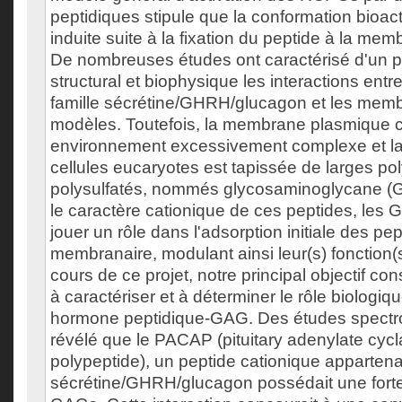
peptidiques stipule que la conformation bioact
induite suite à la fixation du peptide à la me
De nombreuses études ont caractérisé d'un p
structural et biophysique les interactions entr
famille sécrétine/GHRH/glucagon et les memb
modèles. Toutefois, la membrane plasmique c
environnement excessivement complexe et la
cellules eucaryotes est tapissée de larges p
polysulfatés, nommés glycosaminoglycane (
le caractère cationique de ces peptides, les 
jouer un rôle dans l'adsorption initiale des pep
membranaire, modulant ainsi leur(s) fonction(s
cours de ce projet, notre principal objectif co
à caractériser et à déterminer le rôle biologiq
hormone peptidique-GAG. Des études spectr
révélé que le PACAP (pituitary adenylate cycl
polypeptide), un peptide cationique appartenan
sécrétine/GHRH/glucagon possédait une forte a