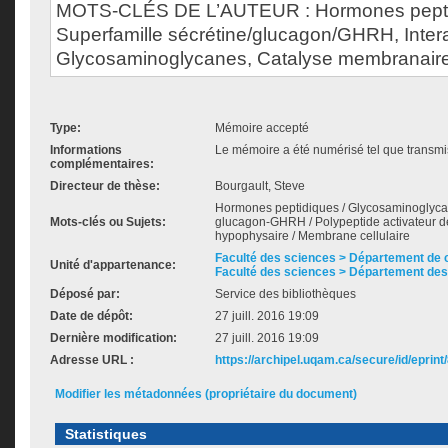
MOTS-CLÉS DE L’AUTEUR : Hormones pepti
Superfamille sécrétine/glucagon/GHRH, Intera
Glycosaminoglycanes, Catalyse membranaire
Type:
Mémoire accepté
Informations
Le mémoire a été numérisé tel que transmis
complémentaires:
Directeur de thèse:
Bourgault, Steve
Hormones peptidiques / Glycosaminoglycan
Mots-clés ou Sujets:
glucagon-GHRH / Polypeptide activateur d
hypophysaire / Membrane cellulaire
Faculté des sciences > Département de 
Unité d'appartenance:
Faculté des sciences > Département des
Déposé par:
Service des bibliothèques
Date de dépôt:
27 juill. 2016 19:09
Dernière modification:
27 juill. 2016 19:09
Adresse URL :
https://archipel.uqam.ca/secure/id/eprint
Modifier les métadonnées (propriétaire du document)
Statistiques