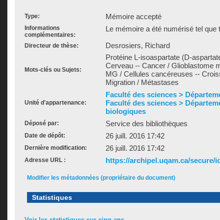
Mémoire accepté
Type:
Informations
Le mémoire a été numérisé tel que t
complémentaires:
Desrosiers, Richard
Directeur de thèse:
Protéine L-isoaspartate (D-aspartat
Cerveau -- Cancer / Glioblastome m
Mots-clés ou Sujets:
MG / Cellules cancéreuses -- Croiss
Migration / Métastases
Faculté des sciences > Départem
Faculté des sciences > Départem
Unité d'appartenance:
biologiques
Service des bibliothèques
Déposé par:
26 juill. 2016 17:42
Date de dépôt:
26 juill. 2016 17:42
Dernière modification:
https://archipel.uqam.ca/secure/i
Adresse URL :
Modifier les métadonnées (propriétaire du document)
Statistiques
Voir les statistiques sur cinq ans...