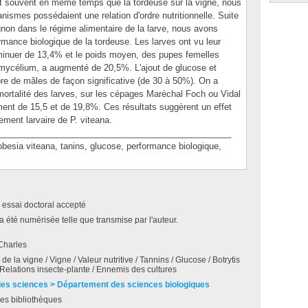
t souvent en même temps que la tordeuse sur la vigne, nous
anismes possédaient une relation d'ordre nutritionnelle. Suite
non dans le régime alimentaire de la larve, nous avons
rmance biologique de la tordeuse. Les larves ont vu leur
nuer de 13,4% et le poids moyen, des pupes femelles
 mycélium, a augmenté de 20,5%. L'ajout de glucose et
re de mâles de façon significative (de 30 à 50%). On a
mortalité des larves, sur les cépages Maréchal Foch ou Vidal
ent de 15,5 et de 19,8%. Ces résultats suggèrent un effet
ement larvaire de P. viteana.
________________________________________________
ia viteana, tanins, glucose, performance biologique,
 essai doctoral accepté
a été numérisée telle que transmise par l'auteur.
Charles
de la vigne / Vigne / Valeur nutritive / Tannins / Glucose / Botrytis
 Relations insecte-plante / Ennemis des cultures
des sciences > Département des sciences biologiques
es bibliothèques