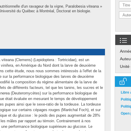
utritionnelle d'un ravageur de la vigne, Paralobesia viteana »
iversité du Québec à Montréal, Doctorat en biologie.
Anné
Auteu
 viteana (Clemens) (Lepidoptera : Tortricidae), est un
s vinifera, en Amérique du Nord dont la larve de deuxième
Unité
ans cette étude, nous nous sommes intéressés à l'effet de la
hôte sur la performance biologique des larves de deuxième
difié la composition du régime alimentaire de la larve de
ffets de différents facteurs, tel que les tanins, les sucres et le
Libre
nerea (Deuteromycètes) sur la performance biologique de
ique était évaluée en mesurant le temps de développement
Polit
s des pupes ainsi que le sexe-ratio de la tordeuse. La tordeuse
Polit
logique sur certains cépages rouges (Maréchal Foch), et sur
Open p
nnique et du glucose : le poids des pupes augmentait de 28%
les mâles par rapport au témoin. Contrairement à nos
sé une performance biologique supérieure au glucose. Le