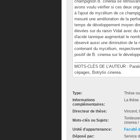
champignon B. cinerea se retrouvan
avons voulu vérifier si ces deux org
à l'ajout de mycélium de ce champig
mesuré une amélioration de la perfo
temps de développement moyen dimi
élevées sur du raisin Vidal avec du
d'acide tannique augmentait le nomb
observé aussi une diminution de la 
contenant du mycélium, respectivem
positif de B. cinerea sur le développ
______________________________
MOTS-CLÉS DE L’AUTEUR : Paralobes
cépages, Botrytis cinerea.
Type:
Thèse ou
Informations
La thèse 
complémentaires:
Directeur de thèse:
Vincent, 
Tordeuse 
Mots-clés ou Sujets:
cinerea /
Unité d'appartenance:
Faculté 
Déposé par:
Service d