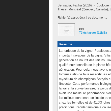
Bensadia, Fatiha
(2016). « Écologie n
Thèse. Montréal (Québec, Canada), Un
Fichier(s) associé(s) à ce document :
PDF
Télécharger (11MB)
Résumé
La tordeuse de la vigne, Paralobesia
important ravageur de la vigne, Viti
génération se nourrit des raisins. D
qualité nutritionnelle de la plante 
génération. Pour cela, nous avons mo
tordeuse afin de faire ressortir les e
mycélium de champignon Botrytis ci
l'insecte. Cette performance biolog
larvaire, la survie larvaire, le poid
avait une meilleure performance bio
les milieux contenant de l'acide ta
chez les femelles et de 41,3% chez 
prédictions, l'acide tannique a cau