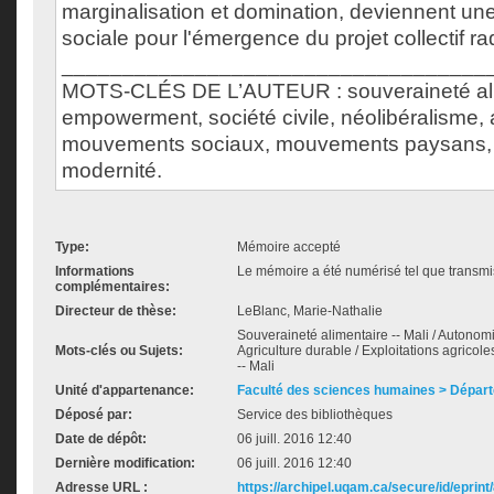
marginalisation et domination, deviennent une
sociale pour l'émergence du projet collectif radi
___________________________________
MOTS-CLÉS DE L’AUTEUR : souveraineté alim
empowerment, société civile, néolibéralisme, a
mouvements sociaux, mouvements paysans, 
modernité.
Type:
Mémoire accepté
Informations
Le mémoire a été numérisé tel que transmis
complémentaires:
Directeur de thèse:
LeBlanc, Marie-Nathalie
Souveraineté alimentaire -- Mali / Autonom
Mots-clés ou Sujets:
Agriculture durable / Exploitations agricoles
-- Mali
Unité d'appartenance:
Faculté des sciences humaines > Départ
Déposé par:
Service des bibliothèques
Date de dépôt:
06 juill. 2016 12:40
Dernière modification:
06 juill. 2016 12:40
Adresse URL :
https://archipel.uqam.ca/secure/id/eprint