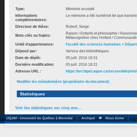
Type:
Mémoire accepté
Informations
Le mémoire a été numérisé tel que transmis
complémentaires:
Directeur de thèse:
Robert, Serge
Raison / Enfants et philosophie / Raisonnem
Mots-clés ou Sujets:
Métacognition chez l'enfant / Communauté
Unité d'appartenance:
Faculté des sciences humaines > Départ
Déposé par:
Service des bibliothèques
Date de dépôt:
05 juill. 2016 18:31
Dernière modification:
05 juill. 2016 18:31
Adresse URL :
https://archipel.uqam.ca/secure/id/eprint
Modifier les métadonnées (propriétaire du document)
Statistiques
Voir les statistiques sur cinq ans...
UQAM - Université du Québec à Montréal
Archipel
Nous écrire