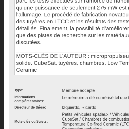
part, les tests effectués sur l'amorce de nano
qu'une puissance de seulement 275 mW est 
l'allumage. Le procédé de fabrication novate
des tuyères en LTCC et les résultats des test
détaillés. Finalement, la possibilité d'améliorer 
que des pistes de recherche sur les matériau
discutées.
___________________________________
MOTS-CLÉS DE L’AUTEUR : micropropulseur
solide, CubeSat, tuyères, chambres, Low Tem
Ceramic
Mémoire accepté
Type:
Informations
Le mémoire a été numérisé tel que t
complémentaires:
Izquierdo, Ricardo
Directeur de thèse:
Petits véhicules spatiaux / Véhicule
CubeSat / Chambres de combustion
Mots-clés ou Sujets:
Temperature Co-fired Ceramic (LTCC
Conception technique