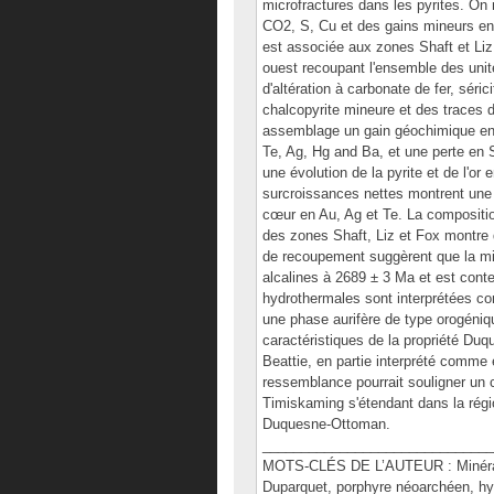
microfractures dans les pyrites. On
CO2, S, Cu et des gains mineurs en
est associée aux zones Shaft et Liz.
ouest recoupant l'ensemble des unit
d'altération à carbonate de fer, séric
chalcopyrite mineure et des traces 
assemblage un gain géochimique en
Te, Ag, Hg and Ba, et une perte en 
une évolution de la pyrite et de l'or
surcroissances nettes montrent une
cœur en Au, Ag et Te. La composition
des zones Shaft, Liz et Fox montre 
de recoupement suggèrent que la min
alcalines à 2689 ± 3 Ma et est con
hydrothermales sont interprétées c
une phase aurifère de type orogéniq
caractéristiques de la propriété D
Beattie, en partie interprété comme
ressemblance pourrait souligner un
Timiskaming s'étendant dans la régio
Duquesne-Ottoman.
______________________________
MOTS-CLÉS DE L’AUTEUR : Minéralisa
Duparquet, porphyre néoarchéen, h