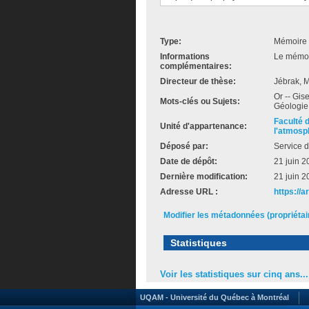
Type:
Mémoire 
Informations
Le mémoir
complémentaires:
Directeur de thèse:
Jébrak, M
Or -- Gis
Mots-clés ou Sujets:
Géologie 
Faculté 
Unité d'appartenance:
l'atmosp
Déposé par:
Service d
Date de dépôt:
21 juin 2
Dernière modification:
21 juin 2
Adresse URL :
https://a
Modifier les métadonnées (propriéta
Statistiques
Voir les statistiques sur cinq ans...
UQAM - Université du Québec à Montréal