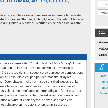
E-OTTOMAN, ABITIBI, QUÉBEC,
lisations aurifères néoarchéennes associées à la zone de
priété Duquesne-Ottoman, Abitibi, Québec, Canada » Mémoire.
é du Québec à Montréal, Maîtrise en sciences de la Terre.
Anné
Auteu
Unité
ources inférées de 22.6t Au de 4.171 Mt à 5.42 g/t Au) est
r au sud de la Sous-province de l'Abitibi, Province du
riété se situe dans la séquence volcanique de compositions
Libre
tion de Lanaudière coupée par des massifs et dykes
lins. Deux phases hydrothermales sont distinguées sur la
Polit
iée à la zone Fox, se situe au contact entre un massif
Polit
ches volcaniques mafiques et ultramafiques. Cette phase est
Open p
 en quartz-calcite-hématite. Elle est aussi associée à des
ation à pyrite et chalcopyrite, et avec des traces de
ble est observé en inclusions et en remplissage de