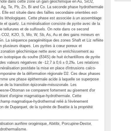
 note dans cette zone un gain géochimique en Au, SiO2,
 Ag, Te, Pb, Zn, Bi and Co. La seconde phase hydrothermale
 Elle est située dans des failles secondaire orientées est-
és lithologiques. Cette phase est associée à un assemblage
ite et quartz. La minéralisation consiste de pyrite avec de la
de tellurures et de sulfosels. On note dans ce second
 CO2, K2O, S, Mo, W, Sb, As, Au et des gains mineurs en
Sn. La séquence paragénétique des zones Shaft et Liz reflète
 en plusieurs étapes. Les pyrites à cœur poreux et
 zonation géochimique nette avec un enrichissement au
 isotopique du soufre (δ34S) de huit échantillons de pyrite
des valeurs négatives de -12,7 à 0,6 ± 0,2‰. Les relations
éralisation postdate la mise en place d'intrusions calco-
temporaine de la déformation régionale D2. Ces deux phases
omme une phase épithermale acide à laquelle se superpose
ue de la transition épizonale-mésozonale. Les
uquesne-Ottoman se comparent fortement au gisement d'or
 étant d'origine magmatique-hydrothermale. Cette
 champ magmatique-hydrothermal relié à l'évènement
n de Duparquet, de la syénite de Beattie à la propriété
________________________________________________
tion aurifère orogénique, Abitibi, Porcupine-Destor,
ydrothermalisme.