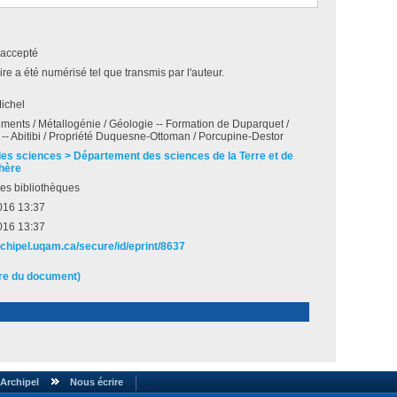
accepté
e a été numérisé tel que transmis par l'auteur.
ichel
ements / Métallogénie / Géologie -- Formation de Duparquet /
-- Abitibi / Propriété Duquesne-Ottoman / Porcupine-Destor
des sciences > Département des sciences de la Terre et de
hère
es bibliothèques
016 13:37
016 13:37
rchipel.uqam.ca/secure/id/eprint/8637
ire du document)
Archipel
Nous écrire