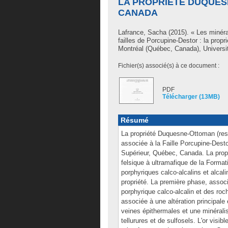
LA PROPRIÉTÉ DUQUESN
CANADA
Lafrance, Sacha
(2015). « Les minéra
failles de Porcupine-Destor : la pro
Montréal (Québec, Canada), Universit
Fichier(s) associé(s) à ce document :
PDF
Télécharger (13MB)
Résumé
La propriété Duquesne-Ottoman (ress
associée à la Faille Porcupine-Desto
Supérieur, Québec, Canada. La prop
felsique à ultramafique de la Forma
porphyriques calco-alcalins et alca
propriété. La première phase, assoc
porphyrique calco-alcalin et des ro
associée à une altération principale
veines épithermales et une minéralis
tellurures et de sulfosels. L'or visi