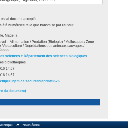
 essai doctoral accepté
a été numérisée telle que transmise par l'auteur.
te, Magella
uvet -- Alimentation / Prédation (Biologie) / Mollusques / Zone
le / Aquaculture / Déprédations des animaux sauvages /
étique
des sciences > Département des sciences biologiques
es bibliothèques
016 14:57
016 14:57
rchipel.uqam.ca/secure/id/eprint/8626
ire du document)
Archipel
Nous écrire