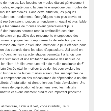
mes de moules. Les boudins de moules étaient généralement
 moules, excepté quand la densité énergétique des moules de
s moules intertidales. Dans cette situation, les plaques
sentaient des rendements énergétiques nets plus élevés et
té représentaient toujours un rendement négatif et plus faible
 que les fermes de moules soient généralement plus
té des habitats naturels rend la profitabilité des sites
nsidération en parallèle des rendements énergétiques des
nt mieux expliquer les comportements de sélection par les
téressé aux filets d'exclusion, méthode la plus efficace pour
ion des canards dans les sites d'aquaculture. J'ai testé en
in d'identifier les caractéristiques permettant à la fois une
ité suffisante et une limitation maximale des risques de
les filets. Un filet avec une taille de maille maximale de 6"
rin élevée était le meilleur type de filet pour exclure les
un brin fin et de larges mailles étaient plus susceptibles de
in, la compréhension des mécanismes de déprédation à un site
fforts d'installation et d'entretien des filets d'exclusion. Une
ènes de déprédation et leurs liens avec les habitats
ombattre et éventuellement prédire cet important problème
________________________________________________
mentaire, Eider à duvet, Zone intertidal, Taux
 énergétique, Digestion, Collecteur