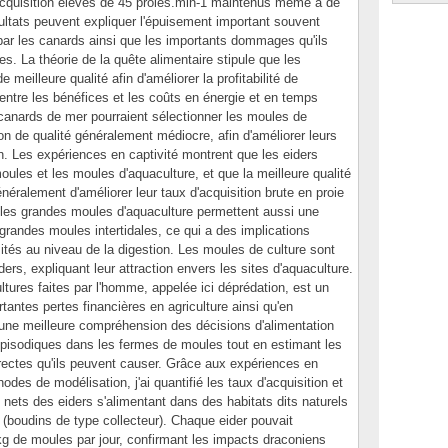
acquisition élevés de 45 proies.min-1 maintenus même à de
ultats peuvent expliquer l'épuisement important souvent
ar les canards ainsi que les importants dommages qu'ils
es. La théorie de la quête alimentaire stipule que les
 meilleure qualité afin d'améliorer la profitabilité de
t entre les bénéfices et les coûts en énergie et en temps
s canards de mer pourraient sélectionner les moules de
ion de qualité généralement médiocre, afin d'améliorer leurs
n. Les expériences en captivité montrent que les eiders
oules et les moules d'aquaculture, et que la meilleure qualité
ralement d'améliorer leur taux d'acquisition brute en proie
 les grandes moules d'aquaculture permettent aussi une
grandes moules intertidales, ce qui a des implications
ités au niveau de la digestion. Les moules de culture sont
ders, expliquant leur attraction envers les sites d'aquaculture.
ultures faites par l'homme, appelée ici déprédation, est un
antes pertes financières en agriculture ainsi qu'en
r une meilleure compréhension des décisions d'alimentation
pisodiques dans les fermes de moules tout en estimant les
irectes qu'ils peuvent causer. Grâce aux expériences en
odes de modélisation, j'ai quantifié les taux d'acquisition et
nets des eiders s'alimentant dans des habitats dits naturels
s (boudins de type collecteur). Chaque eider pouvait
kg de moules par jour, confirmant les impacts draconiens