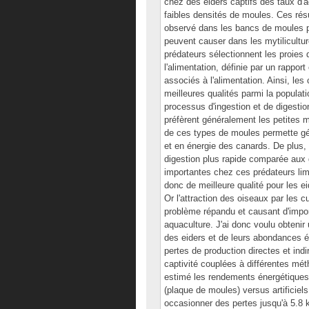
chez des eiders captifs des taux d'
faibles densités de moules. Ces rés
observé dans les bancs de moules p
peuvent causer dans les mytilicultur
prédateurs sélectionnent les proies de
l'alimentation, définie par un rappor
associés à l'alimentation. Ainsi, le
meilleures qualités parmi la populat
processus d'ingestion et de digestio
préfèrent généralement les petites m
de ces types de moules permette géné
et en énergie des canards. De plus,
digestion plus rapide comparée aux 
importantes chez ces prédateurs lim
donc de meilleure qualité pour les ei
Or l'attraction des oiseaux par les c
problème répandu et causant d'import
aquaculture. J'ai donc voulu obteni
des eiders et de leurs abondances é
pertes de production directes et ind
captivité couplées à différentes méth
estimé les rendements énergétiques 
(plaque de moules) versus artificiel
occasionner des pertes jusqu'à 5.8 