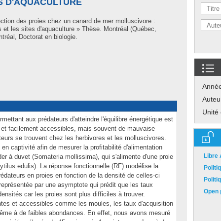
ES D'AQUACULTURE
ection des proies chez un canard de mer molluscivore :
ls et les sites d'aquaculture » Thèse. Montréal (Québec,
réal, Doctorat en biologie.
Anné
Auteu
Unité
mettant aux prédateurs d'atteindre l'équilibre énergétique est
s et facilement accessibles, mais souvent de mauvaise
eurs se trouvent chez les herbivores et les molluscivores.
en captivité afin de mesurer la profitabilité d'alimentation
Libre
der à duvet (Somateria mollissima), qui s'alimente d'une proie
ytilus edulis). La réponse fonctionnelle (RF) modélise la
Polit
rédateurs en proies en fonction de la densité de celles-ci
Polit
 représentée par une asymptote qui prédit que les taux
Open p
ensités car les proies sont plus difficiles à trouver.
tes et accessibles comme les moules, les taux d'acquisition
même à de faibles abondances. En effet, nous avons mesuré