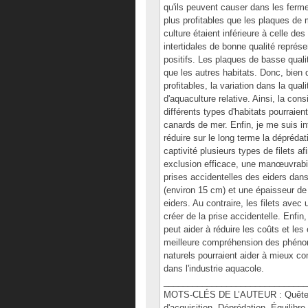
qu'ils peuvent causer dans les fer
plus profitables que les plaques de
culture étaient inférieure à celle de
intertidales de bonne qualité repré
positifs. Les plaques de basse quali
que les autres habitats. Donc, bien
profitables, la variation dans la quali
d'aquaculture relative. Ainsi, la co
différents types d'habitats pourraie
canards de mer. Enfin, je me suis in
réduire sur le long terme la déprédat
captivité plusieurs types de filets af
exclusion efficace, une manœuvrabil
prises accidentelles des eiders dans 
(environ 15 cm) et une épaisseur de b
eiders. Au contraire, les filets avec 
créer de la prise accidentelle. Enf
peut aider à réduire les coûts et les e
meilleure compréhension des phénom
naturels pourraient aider à mieux c
dans l'industrie aquacole.
______________________________
MOTS-CLÉS DE L’AUTEUR : Quête ali
d'acquisition, Déprédation, Équilibre