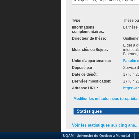
Type:
Thèse ou
Informations
La thèse 
complémentaires:
Directeur de thèse:
Guillemet
Eider à d
Mots-clés ou Sujets:
intertida
Bioénerg
Unité d'appartenance:
Faculté 
Déposé par:
Service d
Date de dépôt:
17 juin 2
Dernière modification:
17 juin 2
Adresse URL :
https://a
Modifier les métadonnées (propriéta
Statistiques
Voir les statistiques sur cinq ans...
UQAM - Université du Québec à Montréal