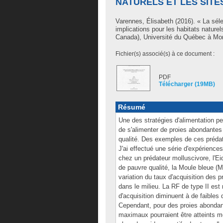
NATURELS ET LES SIT
Varennes, Élisabeth
(2016). « La sél
implications pour les habitats nature
Canada), Université du Québec à Mont
Fichier(s) associé(s) à ce document :
PDF
Télécharger (19MB)
Résumé
Une des stratégies d'alimentation per
de s'alimenter de proies abondante
qualité. Des exemples de ces prédat
J'ai effectué une série d'expériences 
chez un prédateur molluscivore, l'Ei
de pauvre qualité, la Moule bleue (M
variation du taux d'acquisition des p
dans le milieu. La RF de type II est
d'acquisition diminuent à de faibles d
Cependant, pour des proies abondan
maximaux pourraient être atteints 