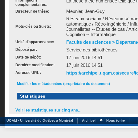
Informations
La thèse a été numérisée telle que t
complémentaires:
Meunier, Jean-Guy
Directeur de thèse:
Réseaux sociaux / Réseaux sémant
automatique / Rétro-ingénierie / Infl
Mots-clés ou Sujets:
Journalistes -- Études de cas / Artic
Cognition -- Informatique
Faculté des sciences > Départem
Unité d'appartenance:
Service des bibliothèques
Déposé par:
17 juin 2016 14:51
Date de dépôt:
17 juin 2016 14:51
Dernière modification:
https://archipel.uqam.ca/secure/i
Adresse URL :
Modifier les métadonnées (propriétaire du document)
Statistiques
Voir les statistiques sur cinq ans...
UQAM - Université du Québec à Montréal
Archipel
Nous écrire