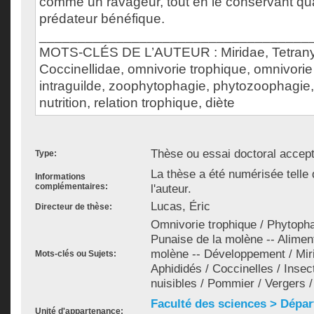
comme un ravageur, tout en le conservant qu
prédateur bénéfique.
___________________________________
MOTS-CLÉS DE L’AUTEUR : Miridae, Tetrany
Coccinellidae, omnivorie trophique, omnivorie 
intraguilde, zoophytophagie, phytozoophagie
nutrition, relation trophique, diète
Thèse ou essai doctoral accep
Type:
La thèse a été numérisée telle
Informations
complémentaires:
l'auteur.
Lucas, Éric
Directeur de thèse:
Omnivorie trophique / Phytopha
Punaise de la molène -- Aliment
molène -- Développement / Miri
Mots-clés ou Sujets:
Aphididés / Coccinelles / Insect
nuisibles / Pommier / Vergers 
Faculté des sciences > Dépa
Unité d'appartenance: