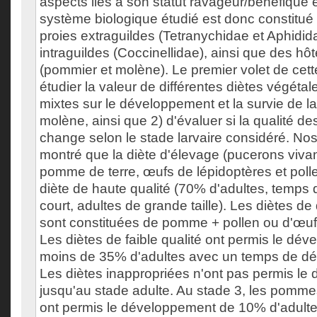
aspects liés à son statut ravageur/bénéfique 
système biologique étudié est donc constitué 
proies extraguildes (Tetranychidae et Aphidid
intraguildes (Coccinellidae), ainsi que des h
(pommier et molène). Le premier volet de cette
étudier la valeur de différentes diètes végétal
mixtes sur le développement et la survie de l
molène, ainsi que 2) d'évaluer si la qualité d
change selon le stade larvaire considéré. Nos
montré que la diète d'élevage (pucerons vivant
pomme de terre, œufs de lépidoptères et poll
diète de haute qualité (70% d'adultes, temp
court, adultes de grande taille). Les diètes d
sont constituées de pomme + pollen ou d'œuf
Les diètes de faible qualité ont permis le dé
moins de 35% d'adultes avec un temps de d
Les diètes inappropriées n'ont pas permis l
jusqu'au stade adulte. Au stade 3, les pomme
ont permis le développement de 10% d'adultes