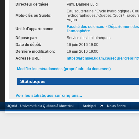
Directeur de thèse:
Pinti, Daniele Luigi
Eau souterraine / Cycle hydrologique / Cou
Mots-clés ou Sujets:
hydrographiques / Québec (Sud) / Traceurs
Argon
Faculté des sciences > Département des 
Unité d'appartenance:
l'atmosphère
Déposé par:
Service des bibliothèques
Date de dépôt:
16 juin 2016 19:00
Dernière modification:
16 juin 2016 19:00
Adresse URL :
https://archipel.uqam.ca/secure/id/eprint
Modifier les métadonnées (propriétaire du document)
Statistiques
Voir les statistiques sur cinq ans...
UQAM - Université du Québec à Montréal
Archipel
Nous écrire