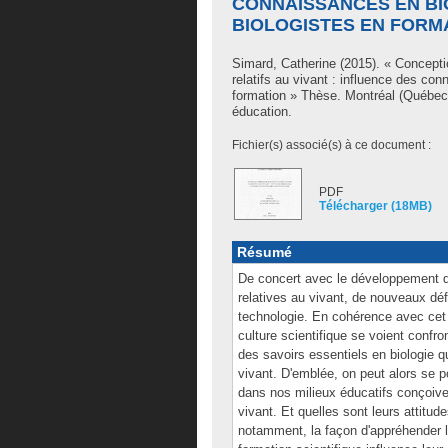
CONNAISSANCES EN BI
BIOLOGISTES EN FORM
Simard, Catherine
(2015). « Concepti
relatifs au vivant : influence des co
formation » Thèse. Montréal (Québec
éducation.
Fichier(s) associé(s) à ce document :
PDF
Télécharger (18MB)
Résumé
De concert avec le développement de
relatives au vivant, de nouveaux dé
technologie. En cohérence avec cet 
culture scientifique se voient confr
des savoirs essentiels en biologie que
vivant. D'emblée, on peut alors se po
dans nos milieux éducatifs conçoive
vivant. Et quelles sont leurs attitude
notamment, la façon d'appréhender l'u