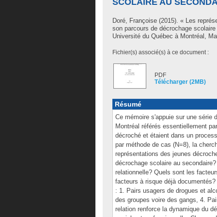
SCOLAIRE AU SECONDA
Doré, Françoise
(2015). « Les représ
son parcours de décrochage scolaire
Université du Québec à Montréal, Maî
Fichier(s) associé(s) à ce document :
PDF
Télécharger (2MB)
Résumé
Ce mémoire s'appuie sur une série d'
Montréal référés essentiellement pa
décroché et étaient dans un processu
par méthode de cas (N=8), la cherch
représentations des jeunes décroche
décrochage scolaire au secondaire?
relationnelle? Quels sont les facteur
facteurs à risque déjà documentés? 
: 1. Pairs usagers de drogues et alco
des groupes voire des gangs, 4. Pa
relation renforce la dynamique du dé