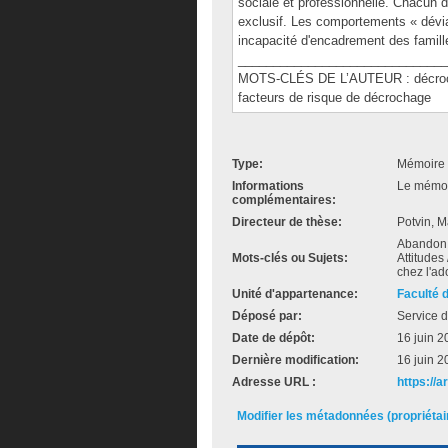
sociale et professionnelle. Chacun 
exclusif. Les comportements « dévia
incapacité d'encadrement des famill
______________________________
MOTS-CLÉS DE L’AUTEUR : décrochag
facteurs de risque de décrochage
Type:
Mémoire 
Informations
Le mémoir
complémentaires:
Directeur de thèse:
Potvin, 
Abandon 
Mots-clés ou Sujets:
Attitudes
chez l'ad
Unité d'appartenance:
Faculté 
Déposé par:
Service d
Date de dépôt:
16 juin 2
Dernière modification:
16 juin 2
Adresse URL :
https://a
Modifier les métadonnées (propriéta