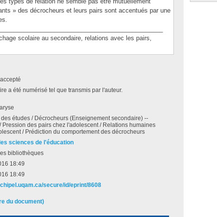
des types de relation ne semble pas être mutuellement
nts » des décrocheurs et leurs pairs sont accentués par une
es.
________________________________________________
e scolaire au secondaire, relations avec les pairs,
accepté
e a été numérisé tel que transmis par l'auteur.
Maryse
des études / Décrocheurs (Enseignement secondaire) --
 / Pression des pairs chez l'adolescent / Relations humaines
olescent / Prédiction du comportement des décrocheurs
des sciences de l'éducation
es bibliothèques
016 18:49
016 18:49
rchipel.uqam.ca/secure/id/eprint/8608
ire du document)