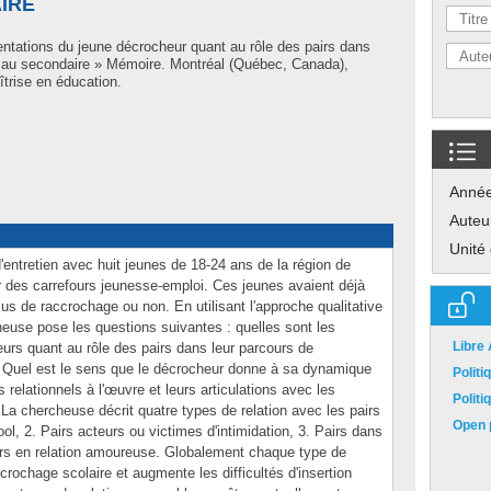
IRE
entations du jeune décrocheur quant au rôle des pairs dans
 au secondaire » Mémoire. Montréal (Québec, Canada),
trise en éducation.
Anné
Auteu
Unité
entretien avec huit jeunes de 18-24 ans de la région de
r des carrefours jeunesse-emploi. Ces jeunes avaient déjà
s de raccrochage ou non. En utilisant l'approche qualitative
euse pose les questions suivantes : quelles sont les
Libre
urs quant au rôle des pairs dans leur parcours de
 Quel est le sens que le décrocheur donne à sa dynamique
Polit
s relationnels à l'œuvre et leurs articulations avec les
Polit
La chercheuse décrit quatre types de relation avec les pairs
Open p
ol, 2. Pairs acteurs ou victimes d'intimidation, 3. Pairs dans
irs en relation amoureuse. Globalement chaque type de
crochage scolaire et augmente les difficultés d'insertion