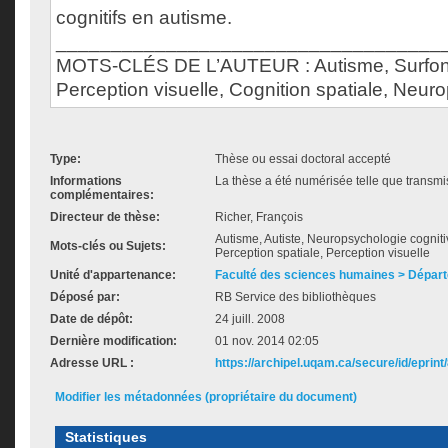
cognitifs en autisme.
___________________________________
MOTS-CLÉS DE L’AUTEUR : Autisme, Surfon
Perception visuelle, Cognition spatiale, Neur
Type:
Thèse ou essai doctoral accepté
Informations
La thèse a été numérisée telle que transmis
complémentaires:
Directeur de thèse:
Richer, François
Autisme, Autiste, Neuropsychologie cognitiv
Mots-clés ou Sujets:
Perception spatiale, Perception visuelle
Unité d'appartenance:
Faculté des sciences humaines > Dépar
Déposé par:
RB Service des bibliothèques
Date de dépôt:
24 juill. 2008
Dernière modification:
01 nov. 2014 02:05
Adresse URL :
https://archipel.uqam.ca/secure/id/eprint
Modifier les métadonnées (propriétaire du document)
Statistiques