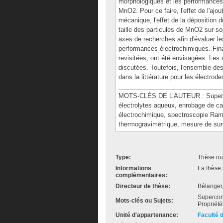
morphologiques et les performances
MnO2. Pour ce faire, l'effet de l'aj
mécanique, l'effet de la déposition d
taille des particules de MnO2 sur so
axes de recherches afin d'évaluer l
performances électrochimiques. Fina
revisitées, ont été envisagées. Les 
discutées. Toutefois, l'ensemble d
dans la littérature pour les électr
______________________________
MOTS-CLÉS DE L’AUTEUR : Superco
électrolytes aqueux, enrobage de ca
électrochimique, spectroscopie Ram
thermogravimétrique, mesure de sur
Type:
Thèse ou
Informations
La thèse 
complémentaires:
Directeur de thèse:
Bélanger
Supercon
Mots-clés ou Sujets:
Propriété
Unité d'appartenance:
Faculté 