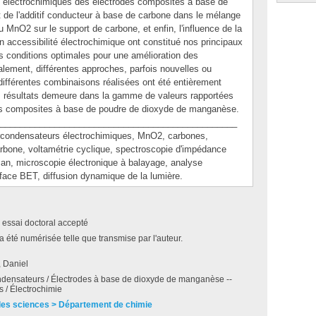
 électrochimiques des électrodes composites à base de
out de l'additif conducteur à base de carbone dans le mélange
u MnO2 sur le support de carbone, et enfin, l'influence de la
n accessibilité électrochimique ont constitué nos principaux
es conditions optimales pour une amélioration des
lement, différentes approches, parfois nouvelles ou
différentes combinaisons réalisées ont été entièrement
es résultats demeure dans la gamme de valeurs rapportées
odes composites à base de poudre de dioxyde de manganèse.
________________________________________________
ndensateurs électrochimiques, MnO2, carbones,
rbone, voltamétrie cyclique, spectroscopie d'impédance
an, microscopie électronique à balayage, analyse
face BET, diffusion dynamique de la lumière.
 essai doctoral accepté
a été numérisée telle que transmise par l'auteur.
, Daniel
densateurs / Électrodes à base de dioxyde de manganèse --
s / Électrochimie
des sciences > Département de chimie