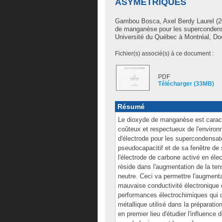
ASYMÉTRIQUES
Gambou Bosca, Axel Berdy Laurel
(2
de manganèse pour les supercondens
Université du Québec à Montréal, Doc
Fichier(s) associé(s) à ce document :
PDF
Télécharger (33MB)
Résumé
Le dioxyde de manganèse est caracté
coûteux et respectueux de l'environ
d'électrode pour les supercondensa
pseudocapacitif et de sa fenêtre de 
l'électrode de carbone activé en éle
réside dans l'augmentation de la tensi
neutre. Ceci va permettre l'augment
mauvaise conductivité électronique
performances électrochimiques qui c
métallique utilisé dans la préparatio
en premier lieu d'étudier l'influence