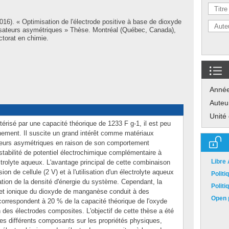
016). « Optimisation de l'électrode positive à base de dioxyde
ateurs asymétriques » Thèse. Montréal (Québec, Canada),
torat en chimie.
Anné
Auteu
Unité
risé par une capacité théorique de 1233 F g-1, il est peu
nement. Il suscite un grand intérêt comme matériaux
teurs asymétriques en raison de son comportement
stabilité de potentiel électrochimique complémentaire à
Libre
ctrolyte aqueux. L'avantage principal de cette combinaison
on de cellule (2 V) et à l'utilisation d'un électrolyte aqueux
Polit
ation de la densité d'énergie du système. Cependant, la
Polit
 et ionique du dioxyde de manganèse conduit à des
Open p
orrespondent à 20 % de la capacité théorique de l'oxyde
n des électrodes composites. L'objectif de cette thèse a été
 des différents composants sur les propriétés physiques,