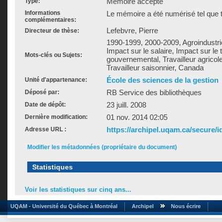
Mémoire accepté
Type:
Informations
Le mémoire a été numérisé tel que t
complémentaires:
Lefebvre, Pierre
Directeur de thèse:
1990-1999, 2000-2009, Agroindustr
Impact sur le salaire, Impact sur le
Mots-clés ou Sujets:
gouvernemental, Travailleur agricole,
Travailleur saisonnier, Canada
École des sciences de la gestion
Unité d'appartenance:
RB Service des bibliothèques
Déposé par:
23 juill. 2008
Date de dépôt:
01 nov. 2014 02:05
Dernière modification:
https://archipel.uqam.ca/secure/i
Adresse URL :
Modifier les métadonnées (propriétaire du document)
Statistiques
Voir les statistiques sur cinq ans...
UQAM - Université du Québec à Montréal
Archipel
Nous écrire