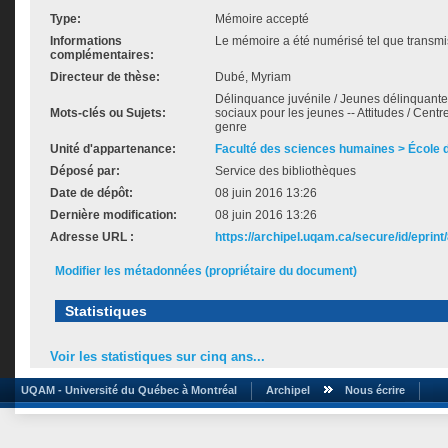
Type:
Mémoire accepté
Informations
Le mémoire a été numérisé tel que transmis
complémentaires:
Directeur de thèse:
Dubé, Myriam
Délinquance juvénile / Jeunes délinquantes 
Mots-clés ou Sujets:
sociaux pour les jeunes -- Attitudes / Centr
genre
Unité d'appartenance:
Faculté des sciences humaines > École de
Déposé par:
Service des bibliothèques
Date de dépôt:
08 juin 2016 13:26
Dernière modification:
08 juin 2016 13:26
Adresse URL :
https://archipel.uqam.ca/secure/id/eprint
Modifier les métadonnées (propriétaire du document)
Statistiques
Voir les statistiques sur cinq ans...
UQAM - Université du Québec à Montréal
Archipel
Nous écrire