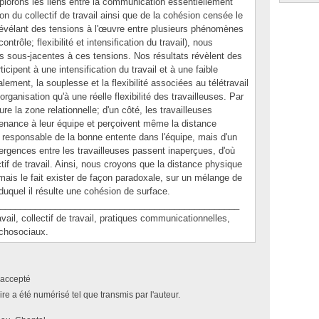
lorons les liens entre la communication essentiellement
tion du collectif de travail ainsi que de la cohésion censée le
re révélant des tensions à l'œuvre entre plusieurs phénomènes
ntrôle; flexibilité et intensification du travail), nous
 sous-jacentes à ces tensions. Nos résultats révèlent des
rticipent à une intensification du travail et à une faible
ement, la souplesse et la flexibilité associées au télétravail
organisation qu'à une réelle flexibilité des travailleuses. Par
re la zone relationnelle; d'un côté, les travailleuses
tenance à leur équipe et perçoivent même la distance
 responsable de la bonne entente dans l'équipe, mais d'un
ergences entre les travailleuses passent inaperçues, d'où
ctif de travail. Ainsi, nous croyons que la distance physique
l, mais le fait exister de façon paradoxale, sur un mélange de
uquel il résulte une cohésion de surface.
________________________________________________
, collectif de travail, pratiques communicationnelles,
ychosociaux.
accepté
e a été numérisé tel que transmis par l'auteur.