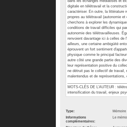
dans les échanges médiatisés et exp
digitale en télétravail et la construc
caractériser. En outre, la littératu
propres au télétravail (autonomie et co
cherchons à explorer les dynamiques
conditions de travail difficiles qui pa
autonomie des télétravailleuses. Égal
renvoient davantage ici à celles de l'
ailleurs, une certaine ambigüité entou
éprouvent un fort sentiment d'appar
physique comme le principal facteur
autre côté une grande partie des div
leur représentation positive du colle
ne détruit pas le collectif de travai
malentendus et de représentations, d
______________________________
MOTS-CLÉS DE L’AUTEUR : télétravail
intensification du travail, enjeux ps
Type:
Mémoire 
Informations
Le mémoir
complémentaires: