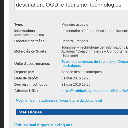
destination, OGD, e-tourisme, technologies
Type:
Mémoire accepté
Informations
Le mémoire a été numérisé tel que transmis
complémentaires:
Directeur de thèse:
Bédard, François
Tourisme -- Technologie de l'information / E
Mots-clés ou Sujets:
Attitudes / Consommateurs -- Comportement
(Tourisme)
École des sciences de la gestion > Dépa
Unité d'appartenance:
touristiques
Déposé par:
Service des bibliothèques
Date de dépôt:
31 mai 2016 19:26
Dernière modification:
31 mai 2016 19:26
Adresse URL :
https://archipel.uqam.ca/secure/id/eprint
Modifier les métadonnées (propriétaire du document)
Statistiques
Voir les statistiques sur cinq ans...