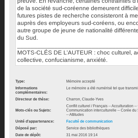
preuve. En revanche, certaines contraintes d'
de la société sud-coréenne demeurent difficil
futures pistes de recherche consisteront à me
auprès des employeurs sud-coréens, ou enco
autre groupe de jeune de nationalité différen
du Sud.
___________________________________
MOTS-CLÉS DE L’AUTEUR : choc culturel, accu
collective, confucianisme, anxiété.
Type:
Mémoire accepté
Informations
Le mémoire a été numérisé tel que transmis
complémentaires:
Directeur de thèse:
Charron, Claude-Yves
Conflit culturel / Français -- Acculturation -
Mots-clés ou Sujets:
Communication interculturelle -- Corée du 
-- Attitudes
Unité d'appartenance:
Faculté de communication
Déposé par:
Service des bibliothèques
Date de dépôt:
31 mai 2016 19:14