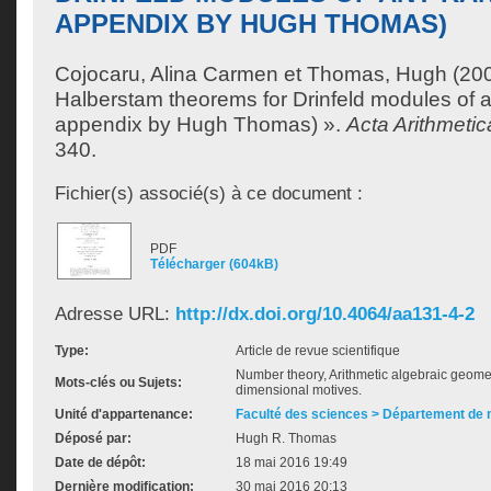
APPENDIX BY HUGH THOMAS)
Cojocaru, Alina Carmen
et
Thomas, Hugh
(200
Halberstam theorems for Drinfeld modules of a
appendix by Hugh Thomas) ».
Acta Arithmetic
340.
Fichier(s) associé(s) à ce document :
PDF
Télécharger (604kB)
Adresse URL:
http://dx.doi.org/10.4064/aa131-4-2
Type:
Article de revue scientifique
Number theory, Arithmetic algebraic geomet
Mots-clés ou Sujets:
dimensional motives.
Unité d'appartenance:
Faculté des sciences > Département de
Déposé par:
Hugh R. Thomas
Date de dépôt:
18 mai 2016 19:49
Dernière modification:
30 mai 2016 20:13