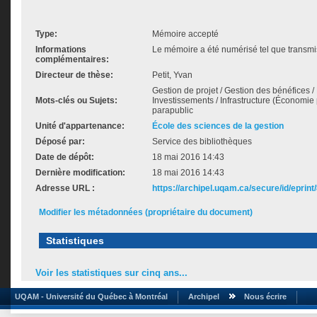
Type:
Mémoire accepté
Informations
Le mémoire a été numérisé tel que transmis
complémentaires:
Directeur de thèse:
Petit, Yvan
Gestion de projet / Gestion des bénéfices / 
Mots-clés ou Sujets:
Investissements / Infrastructure (Économie p
parapublic
Unité d'appartenance:
École des sciences de la gestion
Déposé par:
Service des bibliothèques
Date de dépôt:
18 mai 2016 14:43
Dernière modification:
18 mai 2016 14:43
Adresse URL :
https://archipel.uqam.ca/secure/id/eprint
Modifier les métadonnées (propriétaire du document)
Statistiques
Voir les statistiques sur cinq ans...
UQAM - Université du Québec à Montréal
Archipel
Nous écrire