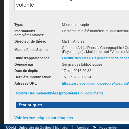
volonté
Type:
Mémoire accepté
Informations
Le mémoire a été numérisé tel que transmis
complémentaires:
Directeur de thèse:
Martin, Andrée
Création (Arts) / Danse / Chorégraphie / Con
Mots-clés ou Sujets:
(Psychologie) / Maîtrise de soi / Volonté /
Unité d'appartenance:
Faculté des arts > Département de dans
Déposé par:
Service des bibliothèques
Date de dépôt:
17 mai 2016 20:32
Dernière modification:
15 juin 2023 09:24
Adresse URL :
https://archipel.uqam.ca/secure/id/eprint
Modifier les métadonnées (propriétaire du document)
Statistiques
Voir les statistiques sur cinq ans...
UQAM - Université du Québec à Montréal
Archipel
Nous écrire