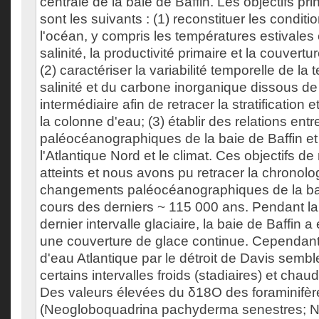
centrale de la baie de Baffin. Les objectifs pr
sont les suivants : (1) reconstituer les condit
l'océan, y compris les températures estivales e
salinité, la productivité primaire et la couvert
(2) caractériser la variabilité temporelle de la
salinité et du carbone inorganique dissous d
intermédiaire afin de retracer la stratification e
la colonne d'eau; (3) établir des relations en
paléocéanographiques de la baie de Baffin et 
l'Atlantique Nord et le climat. Ces objectifs d
atteints et nous avons pu retracer la chronolo
changements paléocéanographiques de la bai
cours des derniers ~ 115 000 ans. Pendant la
dernier intervalle glaciaire, la baie de Baffin 
une couverture de glace continue. Cependant
d'eau Atlantique par le détroit de Davis sembl
certains intervalles froids (stadiaires) et chaud
Des valeurs élevées du δ18O des foraminifèr
(Neogloboquadrina pachyderma senestres; Np