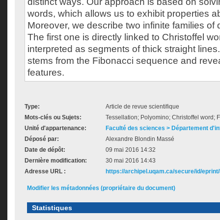
distinct ways. Our approach is based on solv
words, which allows us to exhibit properties a
Moreover, we describe two infinite families of
The first one is directly linked to Christoffel
interpreted as segments of thick straight lin
stems from the Fibonacci sequence and revea
features.
Type:
Article de revue scientifique
Mots-clés ou Sujets:
Tessellation; Polyomino; Christoffel word;
Unité d'appartenance:
Faculté des sciences > Département d'i
Déposé par:
Alexandre Blondin Massé
Date de dépôt:
09 mai 2016 14:32
Dernière modification:
30 mai 2016 14:43
Adresse URL :
https://archipel.uqam.ca/secure/id/eprint
Modifier les métadonnées (propriétaire du document)
Statistiques