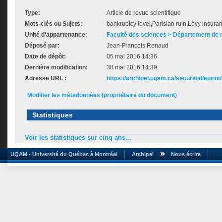
Type:
Article de revue scientifique
Mots-clés ou Sujets:
bankruptcy level,Parisian ruin,Lévy insura
Unité d'appartenance:
Faculté des sciences > Département de
Déposé par:
Jean-François Renaud
Date de dépôt:
05 mai 2016 14:36
Dernière modification:
30 mai 2016 14:39
Adresse URL :
https://archipel.uqam.ca/secure/id/eprint
Modifier les métadonnées (propriétaire du document)
Statistiques
Voir les statistiques sur cinq ans...
UQAM - Université du Québec à Montréal
Archipel
Nous écrire