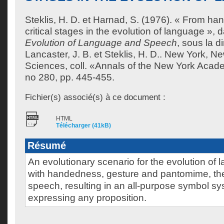
Steklis, H. D.
et
Harnad, S.
(1976). « From ha
critical stages in the evolution of language »,
Evolution of Language and Speech
, sous la d
Lancaster, J. B.
et
Steklis, H. D.
. New York, N
Sciences, coll. «Annals of the New York Acad
no 280, pp. 445-455.
Fichier(s) associé(s) à ce document :
HTML
Télécharger (41kB)
Résumé
An evolutionary scenario for the evolution of
with handedness, gesture and pantomime, th
speech, resulting in an all-purpose symbol s
expressing any proposition.