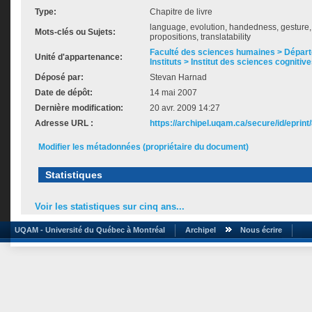
Type:
Chapitre de livre
language, evolution, handedness, gesture, 
Mots-clés ou Sujets:
propositions, translatability
Faculté des sciences humaines > Dépar
Unité d'appartenance:
Instituts > Institut des sciences cognitive
Déposé par:
Stevan Harnad
Date de dépôt:
14 mai 2007
Dernière modification:
20 avr. 2009 14:27
Adresse URL :
https://archipel.uqam.ca/secure/id/eprint
Modifier les métadonnées (propriétaire du document)
Statistiques
Voir les statistiques sur cinq ans...
UQAM - Université du Québec à Montréal
Archipel
Nous écrire