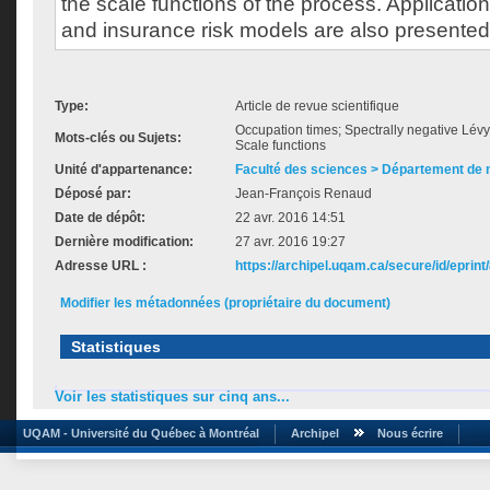
the scale functions of the process. Application
and insurance risk models are also presented
Type:
Article de revue scientifique
Occupation times; Spectrally negative Lévy
Mots-clés ou Sujets:
Scale functions
Unité d'appartenance:
Faculté des sciences > Département de
Déposé par:
Jean-François Renaud
Date de dépôt:
22 avr. 2016 14:51
Dernière modification:
27 avr. 2016 19:27
Adresse URL :
https://archipel.uqam.ca/secure/id/eprint
Modifier les métadonnées (propriétaire du document)
Statistiques
Voir les statistiques sur cinq ans...
UQAM - Université du Québec à Montréal
Archipel
Nous écrire