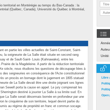
io territorial en Montérégie au temps du Bas-Canada : la
ontréal (Québec, Canada), Université du Québec à Montréal,
Anné
Auteu
nt en partie les villes actuelles de Saint-Constant, Saint-
, la seigneurie de La Salle était située en second rang
Unité
guay et de Sault-Saint- Louis (Kahnawake), entre les
rairie de la Magdeleine. A partir de la réduction territoriale
Xe siècle, nous étudions les questions de découpage liées à
ns des seigneuries en conséquence de l'Acte constitutionnel
Libre
ès un procès en bornage dont le jugement en 1805 statuait
neurie de La Salle devait être une droite joignant ses lignes
Polit
than Sewell porta la cause en appel. Le jury comprenait les
Polit
Sherrington destiné à jouxter La Salle à sa limite sud. En
Open p
que La Salle serait désormais bornée en profondeur par une
iron le cinquième de son territoire, lequel devint partie du
soumis au régime de propriété en franc et commun socage.