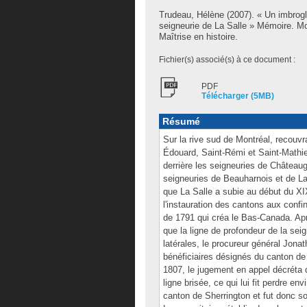
Trudeau, Hélène
(2007). « Un imbrogl
seigneurie de La Salle » Mémoire. M
Maîtrise en histoire.
Fichier(s) associé(s) à ce document :
PDF
Télécharger (5MB)
Résumé
Sur la rive sud de Montréal, recouvra
Édouard, Saint-Rémi et Saint-Mathieu
derrière les seigneuries de Château
seigneuries de Beauharnois et de La P
que La Salle a subie au début du XI
l'instauration des cantons aux confi
de 1791 qui créa le Bas-Canada. Apr
que la ligne de profondeur de la seig
latérales, le procureur général Jona
bénéficiaires désignés du canton de 
1807, le jugement en appel décréta 
ligne brisée, ce qui lui fit perdre env
canton de Sherrington et fut donc 