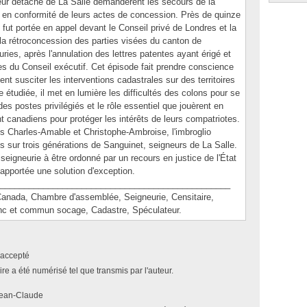
teur détaché de La Salle demandèrent les secours de la
 en conformité de leurs actes de concession. Près de quinze
e fut portée en appel devant le Conseil privé de Londres et la
 la rétroconcession des parties visées du canton de
ries, après l'annulation des lettres patentes ayant érigé et
 du Conseil exécutif. Cet épisode fait prendre conscience
t susciter les interventions cadastrales sur des territoires
e étudiée, il met en lumière les difficultés des colons pour se
s postes privilégiés et le rôle essentiel que jouèrent en
 canadiens pour protéger les intérêts de leurs compatriotes.
s Charles-Amable et Christophe-Ambroise, l'imbroglio
es sur trois générations de Sanguinet, seigneurs de La Salle.
e seigneurie à être ordonné par un recours en justice de l'État
apportée une solution d'exception.
________________________________________________
da, Chambre d'assemblée, Seigneurie, Censitaire,
anc et commun socage, Cadastre, Spéculateur.
accepté
e a été numérisé tel que transmis par l'auteur.
Jean-Claude