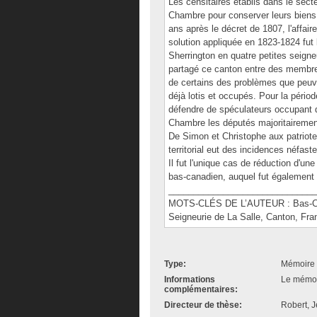
Les censitaires établis dans le sec
Chambre pour conserver leurs biens
ans après le décret de 1807, l'affair
solution appliquée en 1823-1824 fut
Sherrington en quatre petites seigneu
partagé ce canton entre des membres
de certains des problèmes que peuven
déjà lotis et occupés. Pour la périod
défendre de spéculateurs occupant de
Chambre les députés majoritairement
De Simon et Christophe aux patriote
territorial eut des incidences néfast
Il fut l'unique cas de réduction d'un
bas-canadien, auquel fut également 
______________________________
MOTS-CLÉS DE L’AUTEUR : Bas-Cana
Seigneurie de La Salle, Canton, Fr
Type:
Mémoire 
Informations
Le mémoir
complémentaires:
Directeur de thèse:
Robert, 