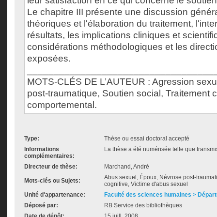
leur satisfaction en ce qui concerne le soutien
Le chapitre III présente une discussion génér
théoriques et l'élaboration du traitement, l'int
résultats, les implications cliniques et scientif
considérations méthodologiques et les directi
exposées.
___________________________________
MOTS-CLÉS DE L’AUTEUR : Agression sexuell
post-traumatique, Soutien social, Traitement co
comportemental.
Type:
Thèse ou essai doctoral accepté
Informations
La thèse a été numérisée telle que transmis
complémentaires:
Directeur de thèse:
Marchand, André
Abus sexuel, Époux, Névrose post-traumati
Mots-clés ou Sujets:
cognitive, Victime d'abus sexuel
Unité d'appartenance:
Faculté des sciences humaines > Dépar
Déposé par:
RB Service des bibliothèques
Date de dépôt:
15 juill. 2008