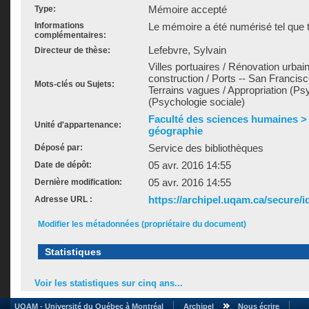
Mémoire accepté
Type:
Informations
Le mémoire a été numérisé tel que t
complémentaires:
Lefebvre, Sylvain
Directeur de thèse:
Villes portuaires / Rénovation urbai
construction / Ports -- San Francisc
Mots-clés ou Sujets:
Terrains vagues / Appropriation (Ps
(Psychologie sociale)
Faculté des sciences humaines >
Unité d'appartenance:
géographie
Service des bibliothèques
Déposé par:
05 avr. 2016 14:55
Date de dépôt:
05 avr. 2016 14:55
Dernière modification:
https://archipel.uqam.ca/secure/i
Adresse URL :
Modifier les métadonnées (propriétaire du document)
Statistiques
Voir les statistiques sur cinq ans...
UQAM - Université du Québec à Montréal
Archipel
Nous écrire