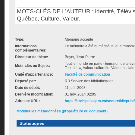
___________________________________
MOTS-CLÉS DE L’AUTEUR : Identité, Télévisi
Québec, Culture, Valeur.
Type:
Mémoire accepté
Informations
Le mémoire a été numérisé tel que transmis
complémentaires:
Directeur de thèse:
Boyer, Jean-Pierre
Tout le monde en parle (Émission de télévis
Mots-clés ou Sujets:
Talk-show, Valeur culturelle, Valeur social
Unité d'appartenance:
Faculté de communication
Déposé par:
RB Service des bibliothèques
Date de dépôt:
11 juill. 2008
Dernière modification:
01 nov. 2014 02:05
Adresse URL :
https://archipel.uqam.ca/secure/id/eprint
Modifier les métadonnées (propriétaire du document)
Statistiques