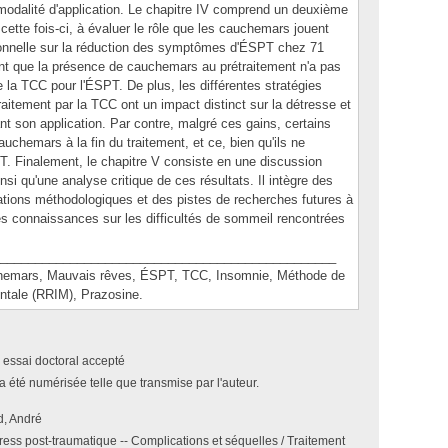
 modalité d'application. Le chapitre IV comprend un deuxième
, cette fois-ci, à évaluer le rôle que les cauchemars jouent
ionnelle sur la réduction des symptômes d'ÉSPT chez 71
ent que la présence de cauchemars au prétraitement n'a pas
de la TCC pour l'ÉSPT. De plus, les différentes stratégies
traitement par la TCC ont un impact distinct sur la détresse et
 son application. Par contre, malgré ces gains, certains
uchemars à la fin du traitement, et ce, bien qu'ils ne
T. Finalement, le chapitre V consiste en une discussion
nsi qu'une analyse critique de ces résultats. Il intègre des
rations méthodologiques et des pistes de recherches futures à
 des connaissances sur les difficultés de sommeil rencontrées
________________________________________________
ars, Mauvais rêves, ÉSPT, TCC, Insomnie, Méthode de
entale (RRIM), Prazosine.
 essai doctoral accepté
a été numérisée telle que transmise par l'auteur.
, André
tress post-traumatique -- Complications et séquelles / Traitement