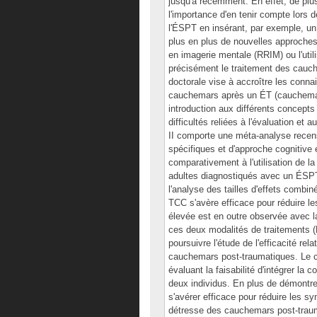
jusqu'à récemment. En effet, de plus
l'importance d'en tenir compte lors de
l'ÉSPT en insérant, par exemple, un
plus en plus de nouvelles approche
en imagerie mentale (RRIM) ou l'uti
précisément le traitement des cauch
doctorale vise à accroître les conn
cauchemars après un ÉT (cauchemar
introduction aux différents concept
difficultés reliées à l'évaluation e
II comporte une méta-analyse recens
spécifiques et d'approche cognitive
comparativement à l'utilisation de l
adultes diagnostiqués avec un ÉSPT.
l'analyse des tailles d'effets combin
TCC s'avère efficace pour réduire le
élevée est en outre observée avec l
ces deux modalités de traitements (
poursuivre l'étude de l'efficacité r
cauchemars post-traumatiques. Le cha
évaluant la faisabilité d'intégrer 
deux individus. En plus de démontrer 
s'avérer efficace pour réduire les 
détresse des cauchemars post-traum