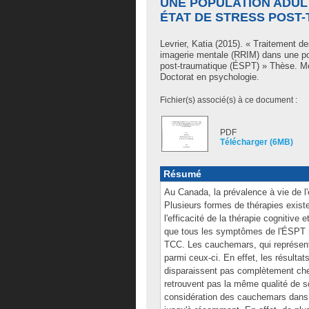
UNE POPULATION ADU
ÉTAT DE STRESS POST-
Levrier, Katia
(2015). « Traitement de
imagerie mentale (RRIM) dans une pop
post-traumatique (ÉSPT) » Thèse. Mo
Doctorat en psychologie.
Fichier(s) associé(s) à ce document :
PDF
Télécharger (6MB)
Résumé
Au Canada, la prévalence à vie de l
Plusieurs formes de thérapies existen
l'efficacité de la thérapie cognitiv
que tous les symptômes de l'ÉSPT n
TCC. Les cauchemars, qui représen
parmi ceux-ci. En effet, les résult
disparaissent pas complètement chez 
retrouvent pas la même qualité de 
considération des cauchemars dans l