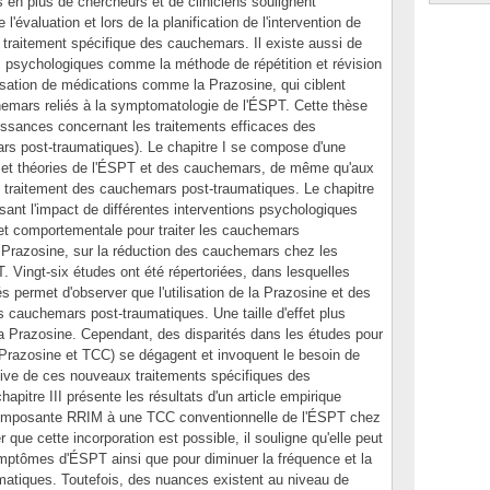
 en plus de chercheurs et de cliniciens soulignent
 l'évaluation et lors de la planification de l'intervention de
 traitement spécifique des cauchemars. Il existe aussi de
s psychologiques comme la méthode de répétition et révision
lisation de médications comme la Prazosine, qui ciblent
emars reliés à la symptomatologie de l'ÉSPT. Cette thèse
aissances concernant les traitements efficaces des
s post-traumatiques). Le chapitre I se compose d'une
s et théories de l'ÉSPT et des cauchemars, de même qu'aux
t au traitement des cauchemars post-traumatiques. Le chapitre
ant l'impact de différentes interventions psychologiques
 et comportementale pour traiter les cauchemars
a Prazosine, sur la réduction des cauchemars chez les
 Vingt-six études ont été répertoriées, dans lesquelles
és permet d'observer que l'utilisation de la Prazosine et des
s cauchemars post-traumatiques. Une taille d'effet plus
a Prazosine. Cependant, des disparités dans les études pour
Prazosine et TCC) se dégagent et invoquent le besoin de
elative de ces nouveaux traitements spécifiques des
pitre III présente les résultats d'un article empirique
la composante RRIM à une TCC conventionnelle de l'ÉSPT chez
que cette incorporation est possible, il souligne qu'elle peut
symptômes d'ÉSPT ainsi que pour diminuer la fréquence et la
atiques. Toutefois, des nuances existent au niveau de