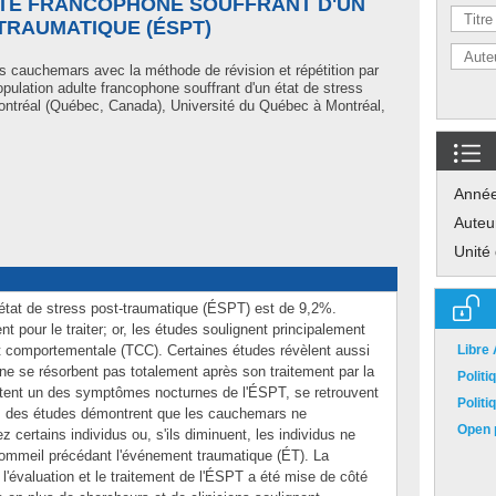
LTE FRANCOPHONE SOUFFRANT D'UN
TRAUMATIQUE (ÉSPT)
s cauchemars avec la méthode de révision et répétition par
ulation adulte francophone souffrant d'un état de stress
ntréal (Québec, Canada), Université du Québec à Montréal,
Anné
Auteu
Unité
'état de stress post-traumatique (ÉSPT) est de 9,2%.
t pour le traiter; or, les études soulignent principalement
e et comportementale (TCC). Certaines études révèlent aussi
Libre
e se résorbent pas totalement après son traitement par la
Polit
tent un des symptômes nocturnes de l'ÉSPT, se retrouvent
Polit
ats des études démontrent que les cauchemars ne
Open p
certains individus ou, s'ils diminuent, les individus ne
sommeil précédant l'événement traumatique (ÉT). La
'évaluation et le traitement de l'ÉSPT a été mise de côté