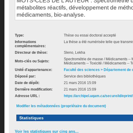
MOTS-CLÉS DE L’AUTEUR : Spectrométrie 
métabolites réactifs, développement de métho
médicaments, bio-analyse.
Type:
Thèse ou essai doctoral accepté
Informations
La thèse a été numérisée telle que transmis
complémentaires:
Directeur de thèse:
Sleno, Lekha
Spectrométrie de masse / Médicaments -- M
Mots-clés ou Sujets:
Médicaments -- Toxicité / Médicaments -- To
Unité d'appartenance:
Faculté des sciences > Département de 
Déposé par:
Service des bibliothèques
Date de dépôt:
21 mars 2016 15:09
Dernière modification:
21 mars 2016 15:09
Adresse URL :
https://archipel.uqam.ca/secure/id/eprint
Modifier les métadonnées (propriétaire du document)
Statistiques
Voir les statistiques sur cinq ans...