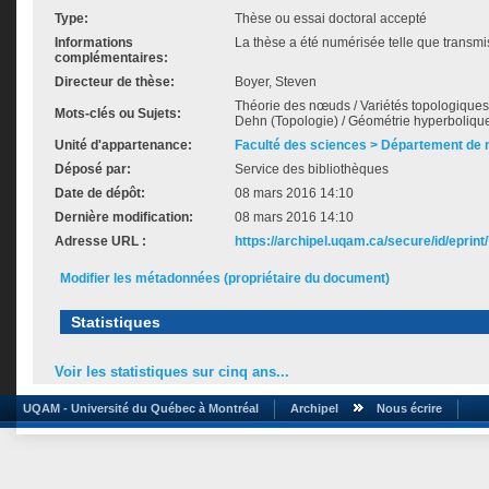
Type:
Thèse ou essai doctoral accepté
Informations
La thèse a été numérisée telle que transmis
complémentaires:
Directeur de thèse:
Boyer, Steven
Théorie des nœuds / Variétés topologiques
Mots-clés ou Sujets:
Dehn (Topologie) / Géométrie hyperboliqu
Unité d'appartenance:
Faculté des sciences > Département de
Déposé par:
Service des bibliothèques
Date de dépôt:
08 mars 2016 14:10
Dernière modification:
08 mars 2016 14:10
Adresse URL :
https://archipel.uqam.ca/secure/id/eprint
Modifier les métadonnées (propriétaire du document)
Statistiques
Voir les statistiques sur cinq ans...
UQAM - Université du Québec à Montréal
Archipel
Nous écrire