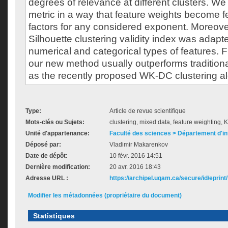
degrees of relevance at different clusters. W
metric in a way that feature weights become f
factors for any considered exponent. Moreover,
Silhouette clustering validity index was adapt
numerical and categorical types of features. F
our new method usually outperforms tradition
as the recently proposed WK-DC clustering al
Type:
Article de revue scientifique
Mots-clés ou Sujets:
clustering, mixed data, feature weighting,
Unité d'appartenance:
Faculté des sciences > Département d'i
Déposé par:
Vladimir Makarenkov
Date de dépôt:
10 févr. 2016 14:51
Dernière modification:
20 avr. 2016 18:43
Adresse URL :
https://archipel.uqam.ca/secure/id/eprint
Modifier les métadonnées (propriétaire du document)
Statistiques